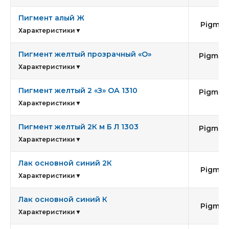
Пигмент алый Ж
Pigmen
Характеристики
▼
Пигмент желтый прозрачный «О»
Pigment
6
Характеристики
▼
Пигмент желтый 2 «З» ОА 1310
Pigment
1
Характеристики
▼
Пигмент желтый 2К м Б Л 1303
Pigment
1
Характеристики
▼
Лак основной синий 2К
Pigment
Характеристики
▼
Лак основной синий К
Pigment
Характеристики
▼