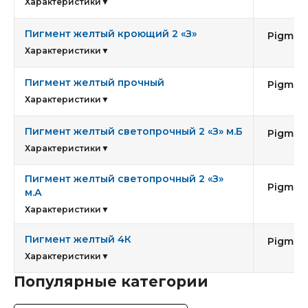
8
Характеристики
▼
Пигмент желтый кроющий 2 «З»
Pigment
7
Характеристики
▼
Пигмент желтый прочный
Pigment
6
Характеристики
▼
Пигмент желтый светопрочный 2 «З» м.Б
Pigment
Характеристики
▼
Пигмент желтый светопрочный 2 «З»
Pigment
м.А
Характеристики
▼
Пигмент желтый 4К
Pigment
Характеристики
▼
Популярные категории