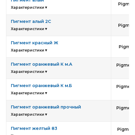
Пигмент алый
Pigmen
Характеристики
▼
Пигмент алый 2С
Pigmen
Характеристики
▼
Пигмент красный Ж
Pigmen
Характеристики
▼
Пигмент оранжевый К м.А
Pigment
3
Характеристики
▼
Пигмент оранжевый К м.Б
Pigment
3
Характеристики
▼
Пигмент оранжевый прочный
Pigment
Характеристики
▼
Пигмент желтый 83
Pigment