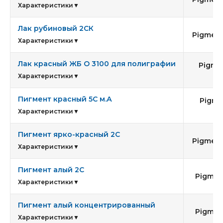
Характеристики
▼
Лак рубиновый 2СК
Pigment 
Характеристики
▼
Лак красный ЖБ O 3100 для полиграфии
Pigme
53
Характеристики
▼
Пигмент красный 5С м.А
Pigme
17
Характеристики
▼
Пигмент ярко-красный 2С
Pigment
Характеристики
▼
Пигмент алый 2С
Pigmen
Характеристики
▼
Пигмент алый концентрированный
Pigmen
Характеристики
▼