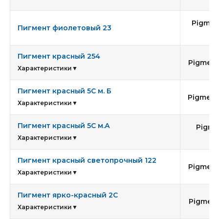
Pigment
Пигмент фиолетовый 23
2
Пигмент красный 254
Pigment
Характеристики
▼
Пигмент красный 5С м. Б
Pigment
Характеристики
▼
Пигмент красный 5С м.А
Pigme
17
Характеристики
▼
Пигмент красный светопрочный 122
Pigment
Характеристики
▼
Пигмент ярко-красный 2С
Pigment
Характеристики
▼