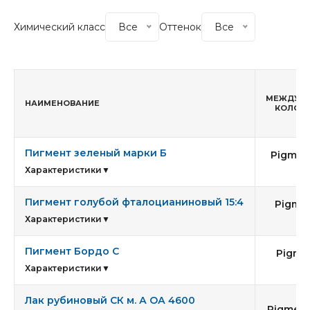
Химический класс
Все
Оттенок
Все
МЕЖДУН
НАИМЕНОВАНИЕ
КОЛОР 
Пигмент зеленый марки Б
Pigmen
Характеристики
▼
Пигмент голубой фталоцианиновый 15:4
Pigmen
15
Характеристики
▼
Пигмент Бордо С
Pigme
63
Характеристики
▼
Лак рубиновый СК м. А ОА 4600
Pigment 