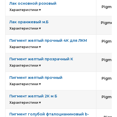
Лак основной розовый
Pigment
Характеристики
▼
Лак оранжевый м.Б
Pigment
1
Характеристики
▼
Пигмент желтый прочный 4К для ЛКМ
Pigment
1
Характеристики
▼
Пигмент желтый прозрачный К
Pigment
1
Характеристики
▼
Пигмент желтый прочный
Pigment
6
Характеристики
▼
Пигмент желтый 2К м Б
Pigment
1
Характеристики
▼
Пигмент голубой фталоцианиновый b-