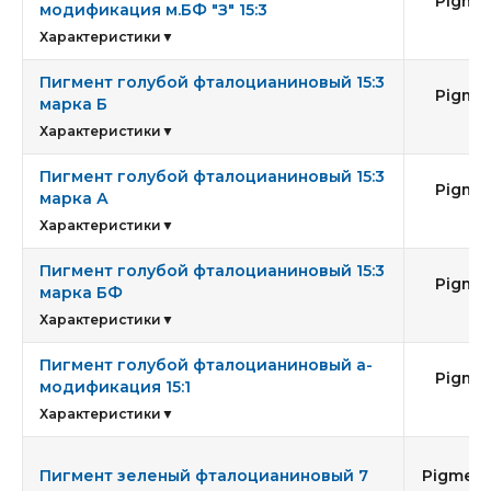
Pigmen
модификация м.БФ "З" 15:3
15
Характеристики
▼
Пигмент голубой фталоцианиновый 15:3
Pigmen
марка Б
15
Характеристики
▼
Пигмент голубой фталоцианиновый 15:3
Pigmen
марка А
15
Характеристики
▼
Пигмент голубой фталоцианиновый 15:3
Pigmen
марка БФ
15
Характеристики
▼
Пигмент голубой фталоцианиновый а-
Pigmen
модификация 15:1
15
Характеристики
▼
Пигмент зеленый фталоцианиновый 7
Pigment