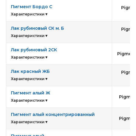
Пигмент Бордо С
Pigme
63
Характеристики
▼
Лак рубиновый СК м. Б
Pigme
57
Характеристики
▼
Лак рубиновый 2СК
Pigment 
Характеристики
▼
Лак красный ЖБ
Pigme
53
Характеристики
▼
Пигмент алый Ж
Pigmen
Характеристики
▼
Пигмент алый концентрированный
Pigmen
Характеристики
▼