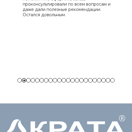
проконсультировали по всем вопросам и
т
й
даже дали полезные рекомендации.
К
и
Остался довольным.
а
я
З
с
ч
П
с
п