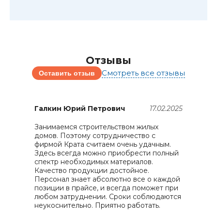
Отзывы
Смотреть все отзывы
Оставить отзыв
25
Галкин Юрий Петрович
17.02.2025
Занимаемся строительством жилых
домов. Поэтому сотрудничество с
П
фирмой Крата считаем очень удачным.
п
Здесь всегда можно приобрести полный
в
спектр необходимых материалов.
п
Качество продукции достойное.
п
Персонал знает абсолютно все о каждой
д
позиции в прайсе, и всегда поможет при
О
любом затруднении. Сроки соблюдаются
неукоснительно. Приятно работать.