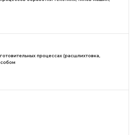
отовительных процессах (расшлихтовка,
особом