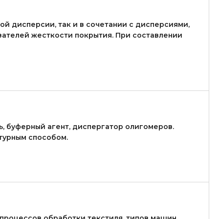
й дисперсии, так и в сочетании с дисперсиями,
зателей жесткости покрытия. При составлении
, буферный агент, диспергатор олигомеров.
турным способом.
процессов обработки текстиля, типов машин,