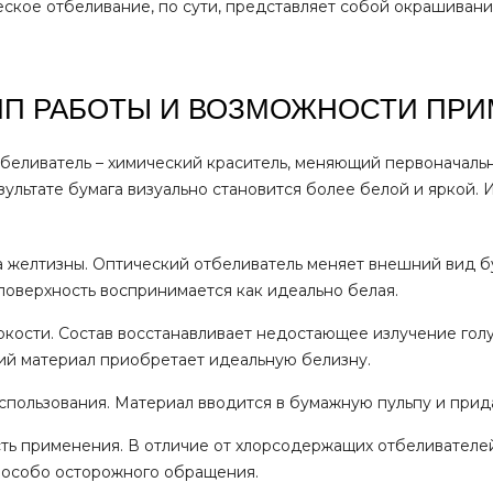
еское отбеливание, по сути, представляет собой окрашивани
П РАБОТЫ И ВОЗМОЖНОСТИ ПР
беливатель – химический краситель, меняющий первоначальн
езультате бумага визуально становится более белой и яркой.
 желтизны. Оптический отбеливатель меняет внешний вид б
 поверхность воспринимается как идеально белая.
ркости. Состав восстанавливает недостающее излучение голуб
й материал приобретает идеальную белизну.
спользования. Материал вводится в бумажную пульпу и прид
ть применения. В отличие от хлорсодержащих отбеливателей
особо осторожного обращения.