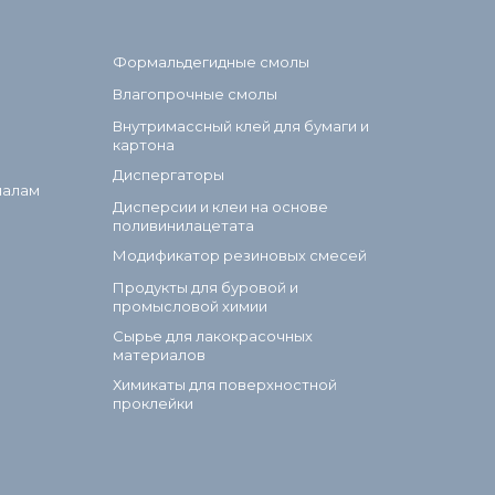
Формальдегидные смолы
Влагопрочные смолы
Внутримассный клей для бумаги и
картона
Диспергаторы
иалам
Дисперсии и клеи на основе
поливинилацетата
Модификатор резиновых смесей
Продукты для буровой и
промысловой химии
Сырье для лакокрасочных
материалов
Химикаты для поверхностной
проклейки