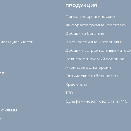
ПРОДУКЦИЯ
Пигменты органические
Жирорастворимые красители
Добавки в бензины
фиденциальности
Лакокрасочные материалы
Добавки к строительным матер
Редиспергируемый порошок
Акриловые дисперсии
ТР
Оптические отбеливатели
Красители
ТВВ
Сульфаминовая кислота и ТМС
и фильмы
ы