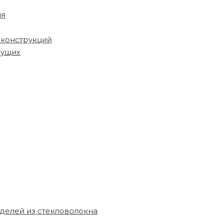
ия
 конструкций
жущих
делей из стекловолокна