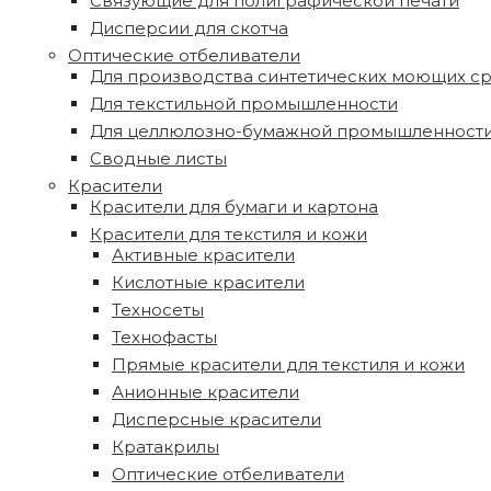
Связующие для полиграфической печати
Дисперсии для скотча
Оптические отбеливатели
Для производства синтетических моющих с
Для текстильной промышленности
Для целлюлозно-бумажной промышленност
Сводные листы
Красители
Красители для бумаги и картона
Красители для текстиля и кожи
Активные красители
Кислотные красители
Техносеты
Технофасты
Прямые красители для текстиля и кожи
Анионные красители
Дисперсные красители
Кратакрилы
Оптические отбеливатели