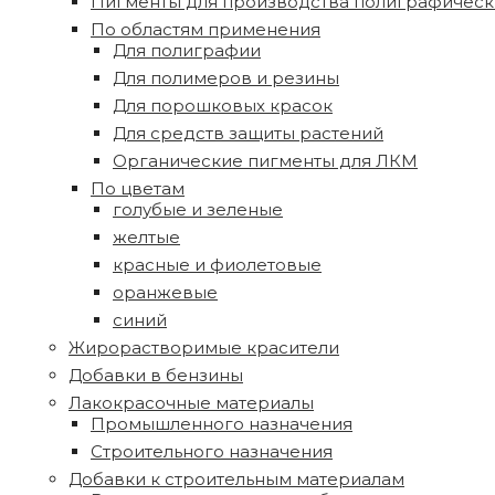
Пигменты для производства полиграфическ
По областям применения
Для полиграфии
Для полимеров и резины
Для порошковых красок
Для средств защиты растений
Органические пигменты для ЛКМ
По цветам
голубые и зеленые
желтые
красные и фиолетовые
оранжевые
синий
Жирорастворимые красители
Добавки в бензины
Лакокрасочные материалы
Промышленного назначения
Строительного назначения
Добавки к строительным материалам