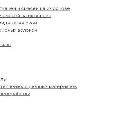
каней и смесей на их основе
 смесей на их основе
мидных волокон
фирных волокон
стилю
олы
 теплоизоляционных материалов
переработки