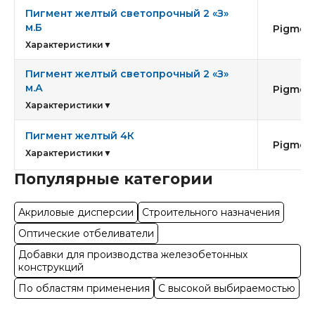
Пигмент желтый светопрочный 2 «З»
м.Б
Pigment
Характеристики
▼
Пигмент желтый светопрочный 2 «З»
м.А
Pigment
Характеристики
▼
Пигмент желтый 4К
Pigment
Характеристики
▼
Популярные категории
Акриловые дисперсии
Строительного назначения
Оптические отбеливатели
Добавки для производства железобетонных
конструкций
По областям применения
С высокой выбираемостью