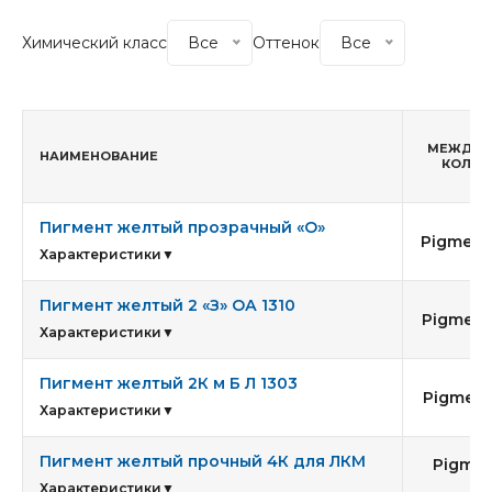
Химический класс
Все
Оттенок
Все
МЕЖДУН
НАИМЕНОВАНИЕ
КОЛОР
Пигмент желтый прозрачный «О»
Pigment 
Характеристики
▼
Пигмент желтый 2 «З» ОА 1310
Pigment 
Характеристики
▼
Пигмент желтый 2К м Б Л 1303
Pigment 
Характеристики
▼
Пигмент желтый прочный 4К для ЛКМ
Pigmen
1
Характеристики
▼