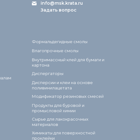
info@msk.krata.ru
Задать вопрос
Формальдегидные смолы
Влагопрочные смолы
Внутримассный клей для бумаги и
картона
Диспергаторы
иалам
Дисперсии и клеи на основе
поливинилацетата
Модификатор резиновых смесей
Продукты для буровой и
промысловой химии
Сырье для лакокрасочных
материалов
Химикаты для поверхностной
проклейки