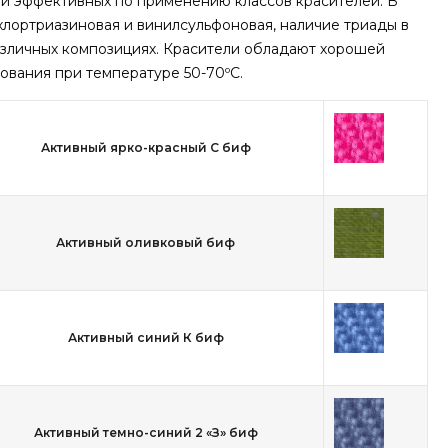
 и эффективных по применению классов красителей. В
хлортриазиновая и винилсульфоновая, наличие триады в
различных композициях. Красители обладают хорошей
ования при температуре 50-70ºС.
Активный ярко-красный С биф
Активный оливковый биф
Активный синий К биф
Активный темно-синий 2 «З» биф