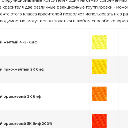
 бифункциональные красители - один из самых современных
е красителя две различные реакционные группировки - моно
енте этого класса красителей позволяет использовать их в 
водимостью, могут использоваться в любом способе колорир
й желтый 4 «З» биф
й ярко-желтый 2К биф
й оранжевый 2К биф
й оранжевый 5К биф 200%