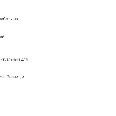
работы на
ей;
актуальным для
ь. Значит, и