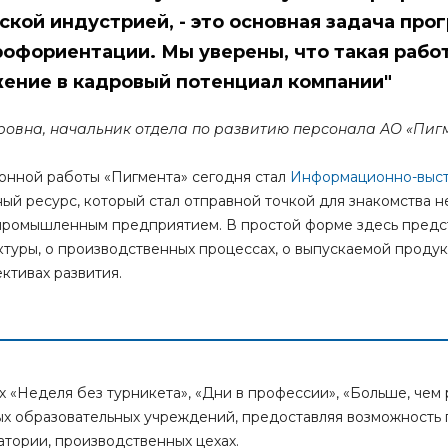
ской индустрией, - это основная задача про
офориентации. Мы уверены, что такая работ
ение в кадровый потенциал компании"
овна, начальник отдела по развитию персонала АО «Пиг
онной работы «Пигмента» сегодня стал
Информационно-выс
ный ресурс, который стал отправной точкой для знакомства н
с промышленным предприятием. В простой форме здесь пред
уры, о производственных процессах, о выпускаемой продук
ктивах развития.
«Неделя без турникета», «Дни в профессии», «Больше, чем 
ых образовательных учреждений, предоставляя возможность 
тории, производственных цехах.