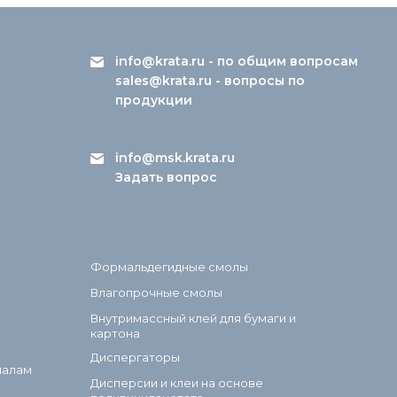
info@krata.ru
- по общим вопросам
sales@krata.ru
- вопросы по
продукции
info@msk.krata.ru
Задать вопрос
Формальдегидные смолы
Влагопрочные смолы
Внутримассный клей для бумаги и
картона
Диспергаторы
иалам
Дисперсии и клеи на основе