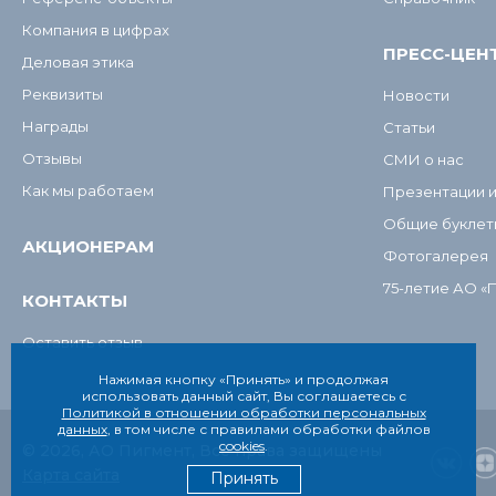
Компания в цифрах
ПРЕСС-ЦЕН
Деловая этика
Реквизиты
Новости
Награды
Статьи
Отзывы
СМИ о нас
Как мы работаем
Презентации 
Общие буклет
АКЦИОНЕРАМ
Фотогалерея
75-летие АО «
КОНТАКТЫ
Оставить отзыв
Нажимая кнопку «Принять» и продолжая
использовать данный сайт, Вы соглашаетесь с
Политикой в отношении обработки персональных
данных
, в том числе с правилами обработки файлов
cookies
.
© 2026, АО Пигмент, Все права защищены
Карта сайта
Принять