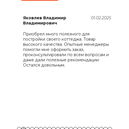
25
Яковлев Владимир
01.02.2025
Владимирович
Приобрел много полезного для
З
постройки своего коттеджа. Товар
д
й
высокого качества. Опытные менеджеры
д
помогли мне оформить заказ,
б
проконсультировали по всем вопросам и
т
й
даже дали полезные рекомендации.
К
и
Остался довольным.
а
я
З
с
ч
П
с
п