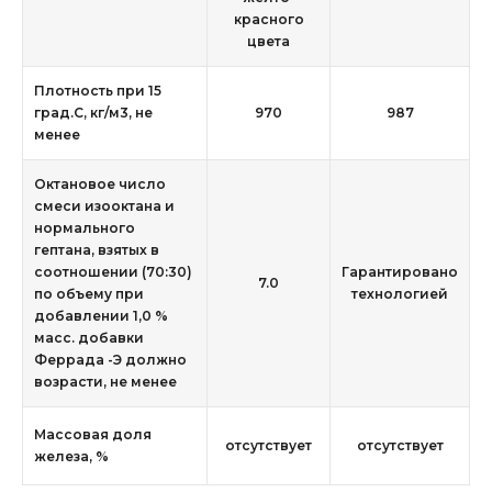
красного
цвета
Плотность при 15
град.С, кг/м3, не
970
987
менее
Октановое число
смеси изооктана и
нормального
гептана, взятых в
соотношении (70:30)
Гарантировано
7.0
по объему при
технологией
добавлении 1,0 %
масс. добавки
Феррада -Э должно
возрасти, не менее
Массовая доля
отсутствует
отсутствует
железа, %