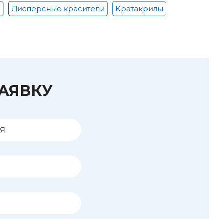
и
Дисперсные красители
Кратакрилы
ЗАЯВКУ