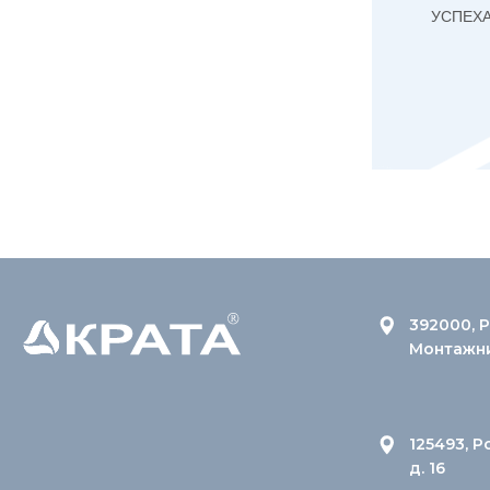
УСПЕХ
392000, Р
Монтажник
125493, Р
д. 16