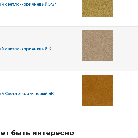
й светло-коричневый 5"З"
й светло-коричневый К
й Светло-коричневый 4К
ет быть интересно