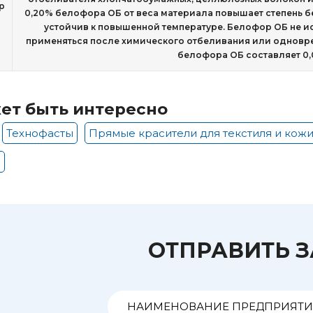
р
0,20% белофора ОБ от веса материала повышает степень бе
устойчив к повышенной температуре. Белофор ОБ не и
применяться после химического отбеливания или одновре
белофора ОБ составляет 0,0
ет быть интересно
Технофасты
Прямые красители для текстиля и кож
ы
ОТПРАВИТЬ 