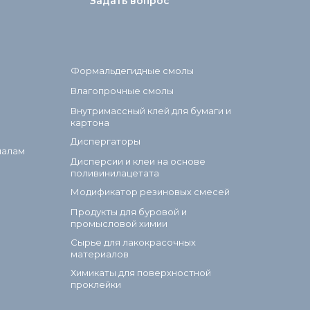
Задать вопрос
Формальдегидные смолы
Влагопрочные смолы
Внутримассный клей для бумаги и
картона
Диспергаторы
иалам
Дисперсии и клеи на основе
поливинилацетата
Модификатор резиновых смесей
Продукты для буровой и
промысловой химии
Сырье для лакокрасочных
материалов
Химикаты для поверхностной
проклейки