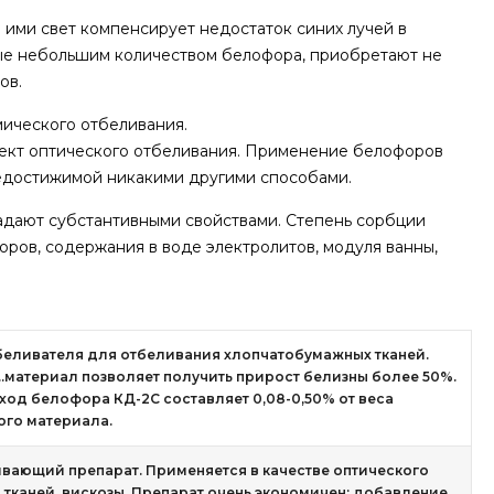
ими свет компенсирует недостаток синих лучей в
ные небольшим количеством белофора, приобретают не
ов.
мического отбеливания.
фект оптического отбеливания. Применение белофоров
недостижимой никакими другими способами.
адают субстантивными свойствами. Степень сорбции
ров, содержания в воде электролитов, модуля ванны,
беливателя для отбеливания хлопчатобумажных тканей.
.материал позволяет получить прирост белизны более 50%.
ход белофора КД-2С составляет 0,08-0,50% от веса
го материала.
вающий препарат. Применяется в качестве оптического
тканей, вискозы. Препарат очень экономичен: добавление