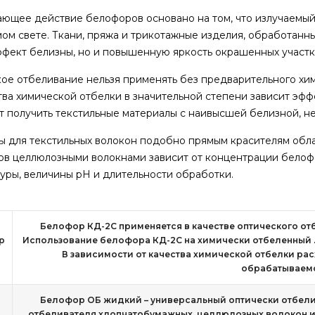
ющее действие белофоров основано на том, что излучаемый 
ом свете. Ткани, пряжа и трикотажные изделия, обработан
ффект белизны, но и повышенную яркость окрашенных участк
ое отбеливание нельзя применять без предварительного хи
тва химической отбелки в значительной степени зависит эф
т получить текстильные материалы с наивысшей белизной, 
 для текстильных волокон подобно прямым красителям обл
в целлюлозными волокнами зависит от концентрации белофо
уры, величины рН и длительности обработки.
Белофор КД-2С применяется в качестве оптического от
р
Использование белофора КД-2С на химически отбеленный .
В зависимости от качества химической отбелки рас
обрабатываемо
Белофор ОБ жидкий – универсальный оптически отбели
отбеливателя хлопчатобумажных, целлюлозных волокон и 