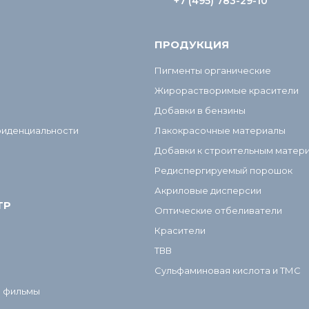
+7 (495) 783-29-10
ПРОДУКЦИЯ
Пигменты органические
Жирорастворимые красители
Добавки в бензины
фиденциальности
Лакокрасочные материалы
Добавки к строительным матер
Редиспергируемый порошок
Акриловые дисперсии
ТР
Оптические отбеливатели
Красители
ТВВ
Сульфаминовая кислота и ТМС
и фильмы