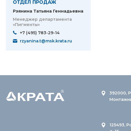
ОТДЕЛ ПРОДАЖ
Рзянина Татьяна Геннадьевна
Менеджер департамента
«Пигменты»
+7 (495) 783-29-14
rzyanina.t@msk.krata.ru
392000, Р
Монтажник
125493, Р