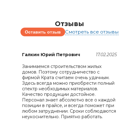
Отзывы
Смотреть все отзывы
Оставить отзыв
25
Галкин Юрий Петрович
17.02.2025
Занимаемся строительством жилых
домов. Поэтому сотрудничество с
П
фирмой Крата считаем очень удачным.
п
Здесь всегда можно приобрести полный
в
спектр необходимых материалов.
п
Качество продукции достойное.
п
Персонал знает абсолютно все о каждой
д
позиции в прайсе, и всегда поможет при
О
любом затруднении. Сроки соблюдаются
неукоснительно. Приятно работать.