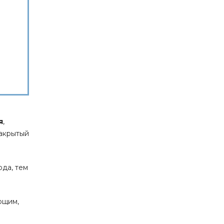
я
,
закрытый
ода, тем
ющим,