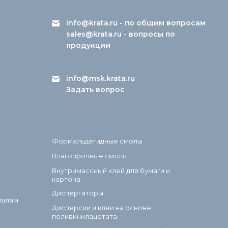
info@krata.ru
- по общим вопросам
sales@krata.ru
- вопросы по
продукции
info@msk.krata.ru
Задать вопрос
Формальдегидные смолы
Влагопрочные смолы
Внутримассный клей для бумаги и
картона
Диспергаторы
иалам
Дисперсии и клеи на основе
поливинилацетата