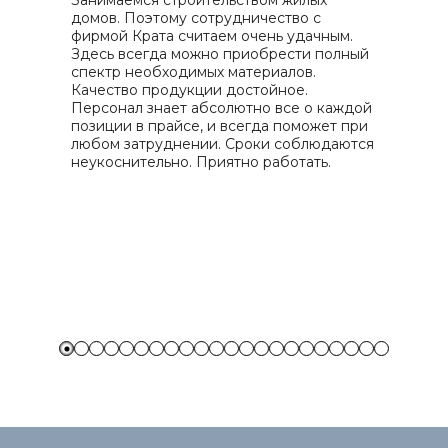
Занимаемся строительством жилых
домов. Поэтому сотрудничество с
П
фирмой Крата считаем очень удачным.
п
Здесь всегда можно приобрести полный
в
спектр необходимых материалов.
п
Качество продукции достойное.
п
Персонал знает абсолютно все о каждой
д
позиции в прайсе, и всегда поможет при
О
любом затруднении. Сроки соблюдаются
неукоснительно. Приятно работать.