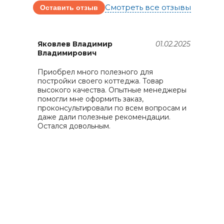
Смотреть все отзывы
Оставить отзыв
25
Яковлев Владимир
01.02.2025
Владимирович
Приобрел много полезного для
З
постройки своего коттеджа. Товар
д
й
высокого качества. Опытные менеджеры
д
помогли мне оформить заказ,
б
проконсультировали по всем вопросам и
т
й
даже дали полезные рекомендации.
К
и
Остался довольным.
а
я
З
с
ч
П
с
п