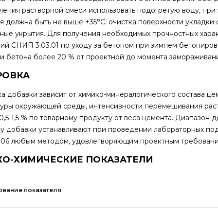
ления растворной смеси использовать подогретую воду, при 
я должна быть не выше +35°С; очистка поверхности укладки о
ные укрытия. Для получения необходимых прочностных хар
ий СНИП 3.03.01 по уходу за бетоном при зимнем бетониро
и бетона более 20 % от проектной до момента замораживани
РОВКА
а добавки зависит от химико-минералогического состава цем
уры окружающей среды, интенсивности перемешивания рас
0,5-1,5 % по товарному продукту от веса цемента. Диапазон
у добавки устанавливают при проведении лабораторных под
06 любым методом, удовлетворяющим проектным требования
КО-ХИМИЧЕСКИЕ ПОКАЗАТЕЛИ
вание показателя