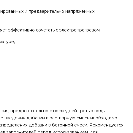
мированных и предварительно напряженных
яет эффективно сочетать с электропрогревом;
матуре;
ения, предпочтительно с последней третью воды
ле введения добавки в растворную смесь необходимо
спределения добавки в бетонной смеси. Рекомендуется
ев заполнителей перед использованием, для