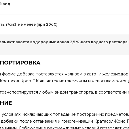
й вид
ь, г/см3, не менее (при 20оС)
ель активности водородных ионов 2,5 %-ного водного раствора,
СПОРТИРОВКА
 форме добавка поставляется наливом в авто- и железнодоро
 Кратасол-Крио ПК является нетоксичным и невоспламеняющ
транспортируется любым видом транспорта, в соответствии
ЕНИЕ
в условиях, исключающих попадание посторонних предметов,
 добавки после оттаивания и гомогенизации Кратасол-Крио П
ациями. Соблюдение рекомендуемых условий позволяет храни