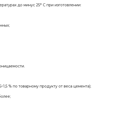
ратурах до минус 25° С при изготовлении:
нных;
оницаемости.
1,5 % по товарному продукту от веса цемента);
более;