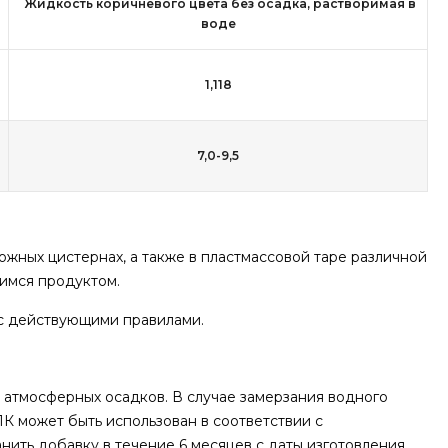
Жидкость коричневого цвета без осадка, растворимая в
воде
1,118
7,0-9,5
жных цистернах, а также в пластмассовой таре различной
имся продуктом.
 с действующими правилами.
 атмосферных осадков. В случае замерзания водного
К может быть использован в соответствии с
ть добавку в течение 6 месяцев с даты изготовления.