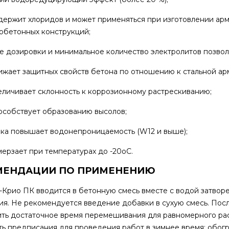
держит хлоридов и может применяться при изготовлении ар
обетонных конструкций;
е дозировки и минимальное количество электролитов позвол
ижает защитных свойств бетона по отношению к стальной ар
еличивает склонность к коррозионному растрескиванию;
особствует образованию высолов;
ка повышает водонепроницаемость (W12 и выше);
мерзает при температурах до -20оС.
МЕНДАЦИИ ПО ПРИМЕНЕНИЮ
-Крио ПК вводится в бетонную смесь вместе с водой затвор
ия. Не рекомендуется введение добавки в сухую смесь. Пос
ть достаточное время перемешивания для равномерного ра
ь предписания для проведения работ в зимнее время: обогр