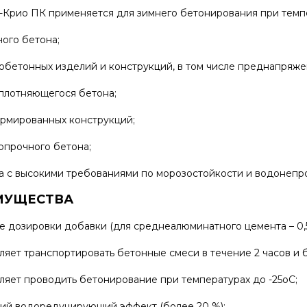
-Крио ПК применяется для зимнего бетонирования при темпе
ного бетона;
обетонных изделий и конструкций, в том числе преднапряже
плотняющегося бетона;
армированных конструкций;
опрочного бетона;
а с высокими требованиями по морозостойкости и водонепр
МУЩЕСТВА
е дозировки добавки (для среднеалюминатного цемента – 0,5÷
ляет транспортировать бетонные смеси в течение 2 часов и 
ляет проводить бетонирование при температурах до -25оС;
ий водоредуцирующий эффект (более 20 %);