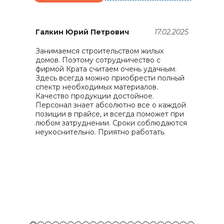
25
Галкин Юрий Петрович
17.02.2025
Занимаемся строительством жилых
домов. Поэтому сотрудничество с
П
фирмой Крата считаем очень удачным.
п
Здесь всегда можно приобрести полный
в
спектр необходимых материалов.
п
Качество продукции достойное.
п
Персонал знает абсолютно все о каждой
д
позиции в прайсе, и всегда поможет при
О
любом затруднении. Сроки соблюдаются
неукоснительно. Приятно работать.