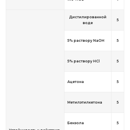
Дистилированной
5
воде
5% раствору NaOH
5
5% раствору HCl
5
Ацетона
5
Метилэтилкетона
5
Бензола
5