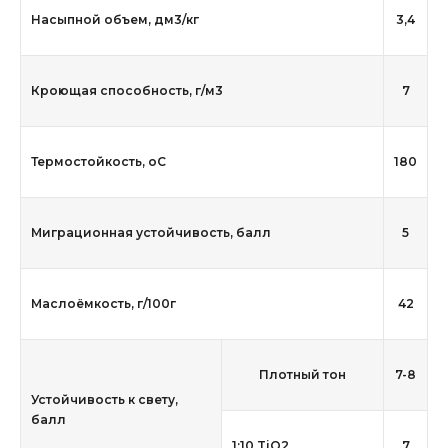
Насыпной объем, дм3/кг
3,4
Кроющая способность, г/м3
7
Термостойкость, оС
180
Миграционная устойчивость, балл
5
Маслоёмкость, г/100г
42
Плотный тон
7-8
Устойчивость к свету,
балл
1:10 TiO2
7