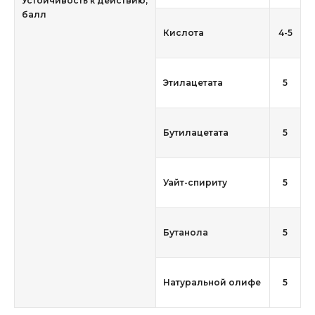
Устойчивость к действию,
балл
Кислота
4-5
Этилацетата
5
Бутилацетата
5
Уайт-спириту
5
Бутанола
5
Натуральной олифе
5