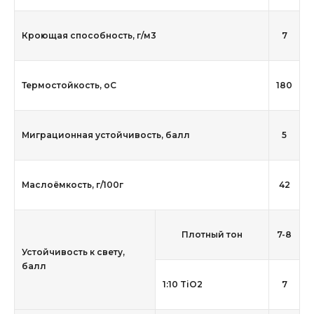
Кроющая способность, г/м3
7
Термостойкость, оС
180
Миграционная устойчивость, балл
5
Маслоёмкость, г/100г
42
Плотный тон
7-8
Устойчивость к свету,
балл
1:10 TiO2
7