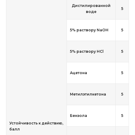
Дистилированной
5
воде
5% раствору NaOH
5
5% раствору HCl
5
Ацетона
5
Метилэтилкетона
5
Бензола
5
Устойчивость к действию,
балл