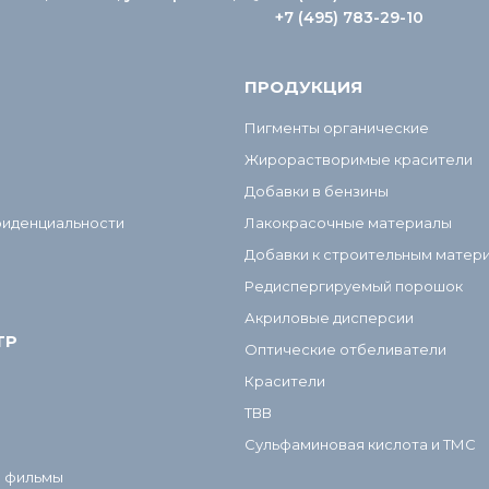
+7 (495) 783-29-10
ПРОДУКЦИЯ
Пигменты органические
Жирорастворимые красители
Добавки в бензины
фиденциальности
Лакокрасочные материалы
Добавки к строительным матер
Редиспергируемый порошок
Акриловые дисперсии
ТР
Оптические отбеливатели
Красители
ТВВ
Сульфаминовая кислота и ТМС
и фильмы