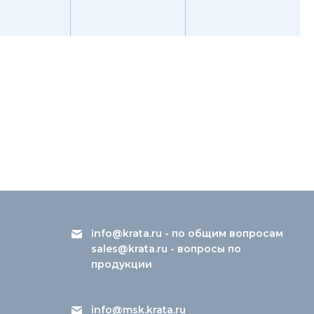
info@krata.ru
- по общим вопросам
sales@krata.ru
- вопросы по
продукции
info@msk.krata.ru