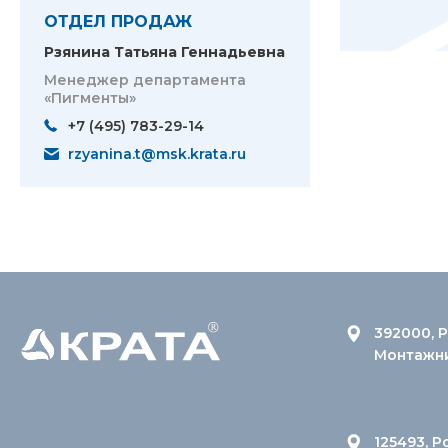
ОТДЕЛ ПРОДАЖ
Рзянина Татьяна Геннадьевна
Менеджер департамента
«Пигменты»
+7 (495) 783-29-14
rzyanina.t@msk.krata.ru
392000, Р
Монтажник
125493, Р