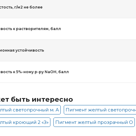
тость, г/м2 не более
вость к растворителям, балл
онная устойчивость
вость к 5%-ному р-ру NaOH, балл
ет быть интересно
лтый светопрочный м. А
Пигмент желтый светопрочн
лтый кроющий 2 «З»
Пигмент желтый прозрачный О