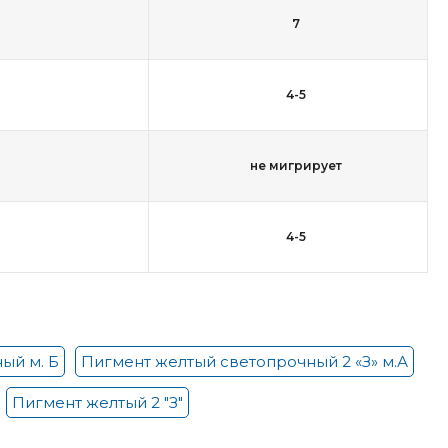
7
4-5
не мигрирует
4-5
ый м. Б
Пигмент желтый светопрочный 2 «З» м.А
Пигмент желтый 2 "З"