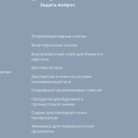
Задать вопрос
Формальдегидные смолы
Влагопрочные смолы
Внутримассный клей для бумаги и
картона
Диспергаторы
иалам
Дисперсии и клеи на основе
поливинилацетата
Модификатор резиновых смесей
Продукты для буровой и
промысловой химии
Сырье для лакокрасочных
материалов
Химикаты для поверхностной
проклейки