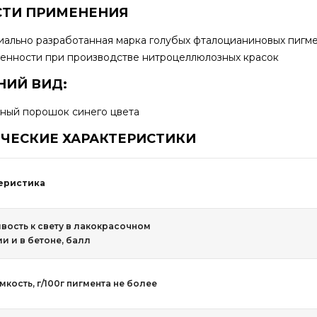
СТИ ПРИМЕНЕНИЯ
иально разработанная марка голубых фталоцианиновых пигме
нности при производстве нитроцеллюлозных красок
ИЙ ВИД:
ный порошок синего цвета
ЧЕСКИЕ ХАРАКТЕРИСТИКИ
еристика
вость к свету в лакокрасочном
и и в бетоне, балл
кость, г/100г пигмента не более