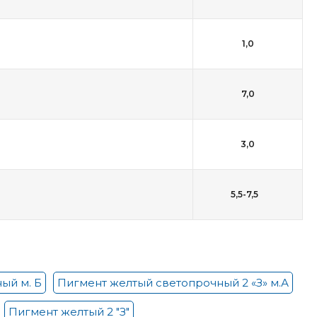
1,0
7,0
3,0
5,5-7,5
ый м. Б
Пигмент желтый светопрочный 2 «З» м.А
Пигмент желтый 2 "З"