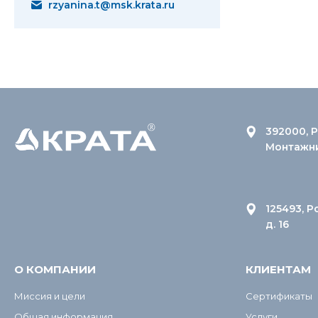
rzyanina.t@msk.krata.ru
392000, Р
Монтажник
125493, Р
д. 16
О КОМПАНИИ
КЛИЕНТАМ
Миссия и цели
Сертификаты
Общая информация
Услуги