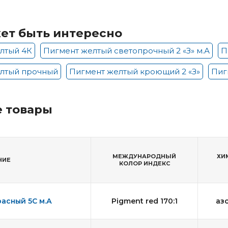
ет быть интересно
лтый 4К
Пигмент желтый светопрочный 2 «З» м.А
П
лтый прочный
Пигмент желтый кроющий 2 «З»
Пиг
 товары
МЕЖДУНАРОДНЫЙ
ХИ
НИЕ
КОЛОР ИНДЕКС
асный 5С м.А
Pigment red 170:1
аз