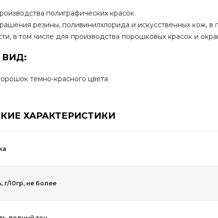
производства полиграфических красок.
крашения резины, поливинилхлорида и искусственных кож, в
и, в том числе для производства порошковых красок и окра
 ВИД:
орошок темно-красного цвета
КИЕ ХАРАКТЕРИСТИКИ
ка
 г/10гр, не более
ь, полный тон