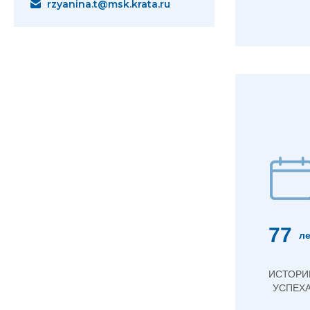
rzyanina.t@msk.krata.ru
77
ле
ИСТОРИ
УСПЕХ