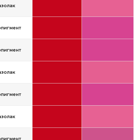
азолак
опигмент
опигмент
азолак
опигмент
азолак
опигмент