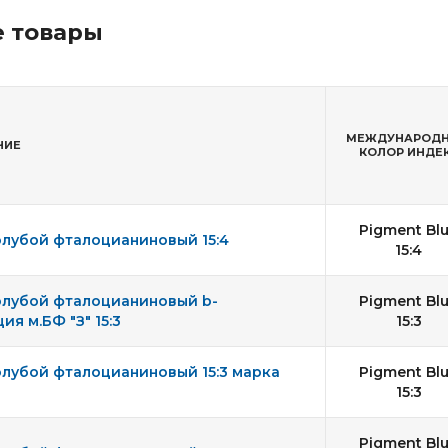
 товары
МЕЖДУНАРОД
НИЕ
КОЛОР ИНДЕ
Pigment Bl
олубой фталоцианиновый 15:4
15:4
олубой фталоцианиновый b-
Pigment Bl
я м.БФ "З" 15:3
15:3
олубой фталоцианиновый 15:3 марка
Pigment Bl
15:3
Pigment Bl