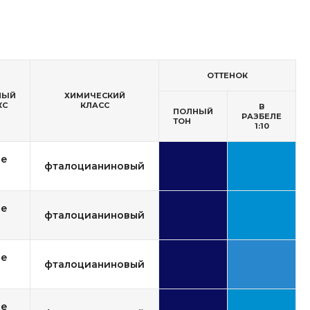
ОТТЕНОК
НЫЙ
ХИМИЧЕСКИЙ
КС
КЛАСС
В
ПОЛНЫЙ
РАЗБЕЛЕ
ТОН
1:10
ue
фталоцианиновый
ue
фталоцианиновый
ue
фталоцианиновый
ue