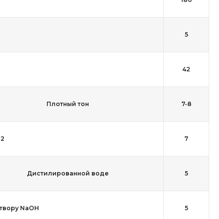
5
42
Плотный тон
7-8
O2
7
Дистилированной воде
5
твору NaOH
5