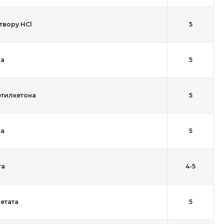
твору HCl
5
на
5
тилкетона
5
ла
5
та
4-5
етата
5