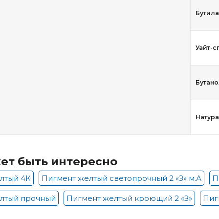
Бутила
Уайт-с
Бутано
Натур
ет быть интересно
лтый 4К
Пигмент желтый светопрочный 2 «З» м.А
П
лтый прочный
Пигмент желтый кроющий 2 «З»
Пиг