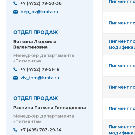
Пигмент го
+7 (4752) 79-50-36
bep_ov@krata.ru
Пигмент го
ОТДЕЛ ПРОДАЖ
Пигмент г
Вяткина Людмила
Валентиновна
модификаци
Менеджер департамента
«Пигменты»
Пигмент го
+7 (4752) 79-51-18
vlv_thm@krata.ru
Пигмент го
ОТДЕЛ ПРОДАЖ
Рзянина Татьяна Геннадьевна
Пигмент го
Менеджер департамента
«Пигменты»
Пигмент г
+7 (495) 783-29-14
модификац