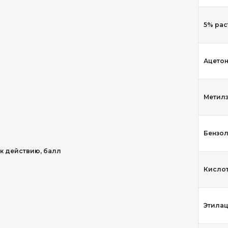
5% рас
Ацето
Метилэ
Бензо
 к действию, балл
Кисло
Этилац