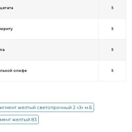
цетата
5
пириту
5
ла
5
альной олифе
5
игмент желтый светопрочный 2 «З» м.Б
мент желтый 83