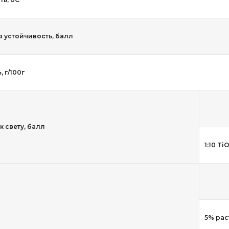
 устойчивость, балл
 г/100г
к свету, балл
1:10 Ti
5% рас