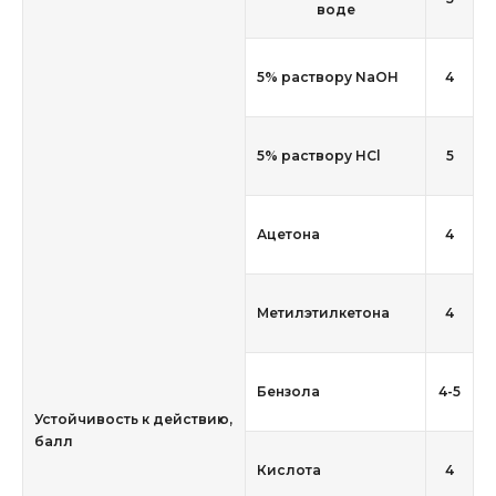
воде
5% раствору NaOH
4
5% раствору HCl
5
Ацетона
4
Метилэтилкетона
4
Бензола
4-5
Устойчивость к действию,
балл
Кислота
4