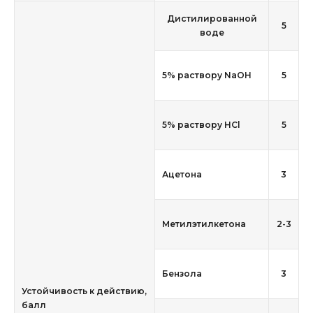
Дистилированной
5
воде
5% раствору NaOH
5
5% раствору HCl
5
Ацетона
3
Метилэтилкетона
2-3
Бензола
3
Устойчивость к действию,
балл