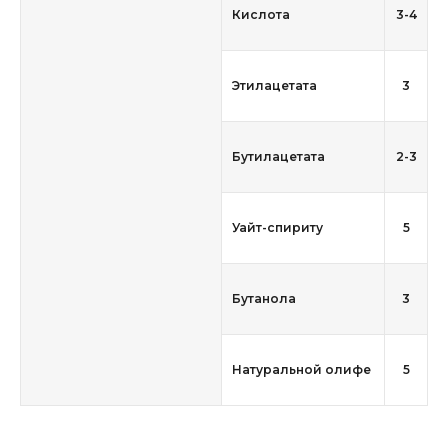
Кислота
3-4
Этилацетата
3
Бутилацетата
2-3
Уайт-спириту
5
Бутанола
3
Натуральной олифе
5