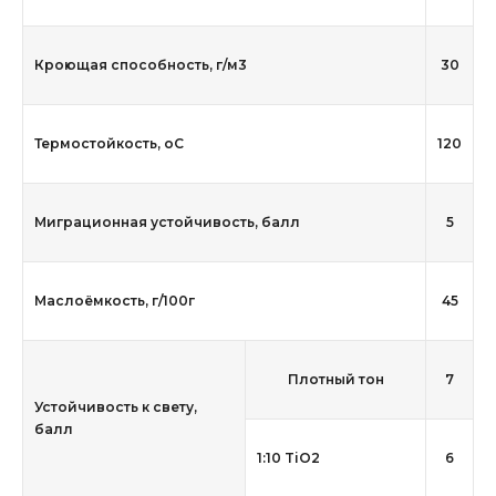
Кроющая способность, г/м3
30
Термостойкость, оС
120
Миграционная устойчивость, балл
5
Маслоёмкость, г/100г
45
Плотный тон
7
Устойчивость к свету,
балл
1:10 TiO2
6