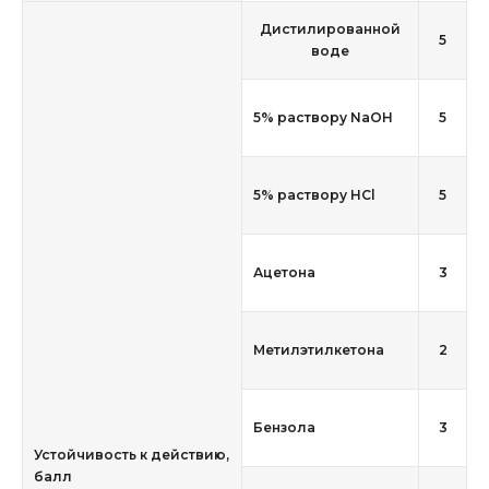
Дистилированной
5
воде
5% раствору NaOH
5
5% раствору HCl
5
Ацетона
3
Метилэтилкетона
2
Бензола
3
Устойчивость к действию,
балл