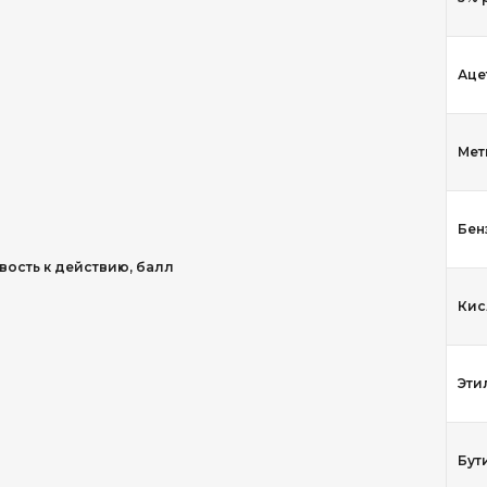
Аце
Мет
Бен
вость к действию, балл
Кис
Эти
Бут