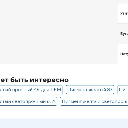
Уай
Бут
Нат
ет быть интересно
лтый прочный 4К для ЛКМ
Пигмент желтый 83
Пиг
лтый светопрочный м. А
Пигмент желтый светопрочн