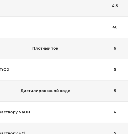
4-5
40
Плотный тон
6
 TiO2
5
Дистилированной воде
5
раствору NaOH
4
раствору HCl
5