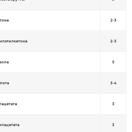
тона
2-3
илэтилкетона
2-3
зола
5
лота
3-4
лацетата
3
илацетата
3