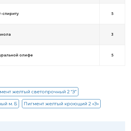
т-спириту
5
анола
3
уральной олифе
5
мент желтый светопрочный 2 “З”
ый м. Б
Пигмент желтый кроющий 2 «З»