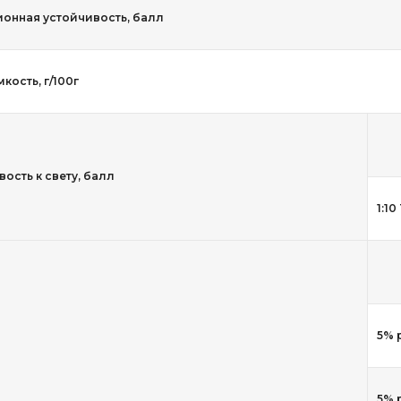
онная устойчивость, балл
кость, г/100г
ость к свету, балл
1:10
5% 
5% 