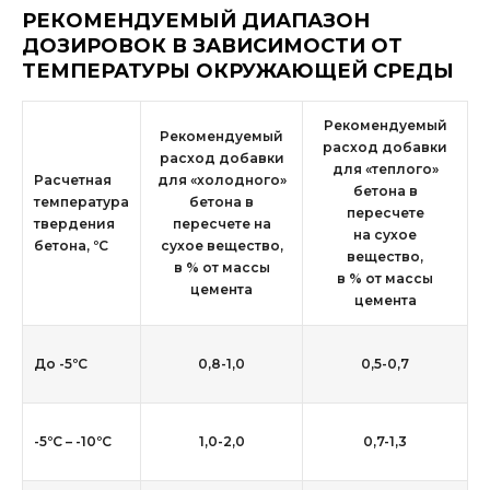
РЕКОМЕНДУЕМЫЙ ДИАПАЗОН
ДОЗИРОВОК В ЗАВИСИМОСТИ ОТ
ТЕМПЕРАТУРЫ ОКРУЖАЮЩЕЙ СРЕДЫ
Рекомендуемый
Рекомендуемый
расход добавки
расход добавки
для «теплого»
Расчетная
для «холодного»
бетона в
температура
бетона в
пересчете
твердения
пересчете на
на сухое
бетона, ºС
сухое вещество,
вещество,
в % от массы
в % от массы
цемента
цемента
До -5ºС
0,8-1,0
0,5-0,7
-5ºС – -10ºС
1,0-2,0
0,7-1,3