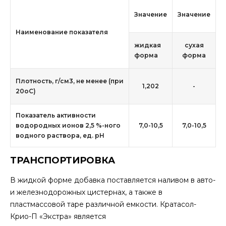
Значение
Значение
Наименование показателя
жидкая
сухая
форма
форма
Плотность, г/см3, не менее (при
1,202
-
20оС)
Показатель активности
водородных ионов 2,5 %-ного
7,0-10,5
7,0-10,5
водного раствора, ед. рН
ТРАНСПОРТИРОВКА
В жидкой форме добавка поставляется наливом в авто-
и железнодорожных цистернах, а также в
пластмассовой таре различной емкости. Кратасол-
Крио-П «Экстра» является