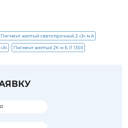
Пигмент желтый светопрочный 2 «З» м.А
«З»
Пигмент желтый 2К м Б Л 1303
ЗАЯВКУ