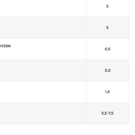
5
5
0056К
0,5
3,0
1,5
5,5-7,5