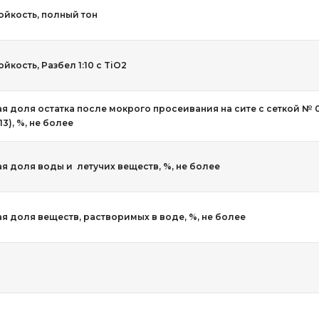
ойкость, полный тон
йкость, Разбел 1:10 с TiO2
я доля остатка после мокрого просеивания на сите с сеткой № 
13), %, не более
я доля воды и летучих веществ, %, не более
я доля веществ, растворимых в воде, %, не более