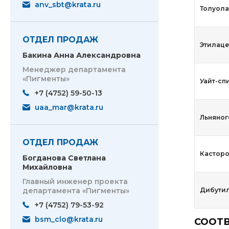
anv_sbt@krata.ru
Толуола
ОТДЕЛ ПРОДАЖ
Этилаце
Бакина Анна Александровна
Менеджер департамента
«Пигменты»
Уайт-сп
+7 (4752) 59-50-13
uaa_mar@krata.ru
Льняног
ОТДЕЛ ПРОДАЖ
Касторо
Богданова Светлана
Михайловна
Главный инженер проекта
департамента «Пигменты»
Дибути
+7 (4752) 79-53-92
bsm_clo@krata.ru
СООТВ