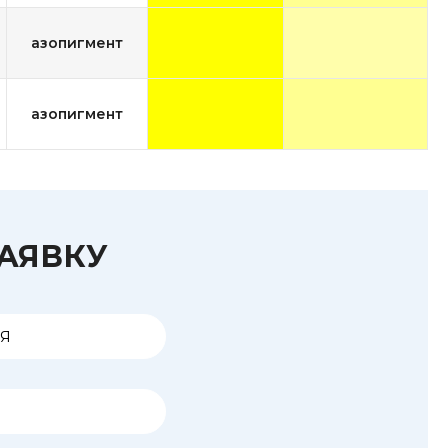
азопигмент
азопигмент
ЗАЯВКУ