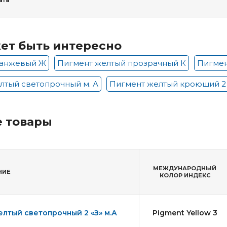
ет быть интересно
ранжевый Ж
Пигмент желтый прозрачный К
Пигмен
лтый светопрочный м. А
Пигмент желтый кроющий 2 
 товары
МЕЖДУНАРОДНЫЙ
НИЕ
КОЛОР ИНДЕКС
лтый светопрочный 2 «З» м.А
Pigment Yellow 3