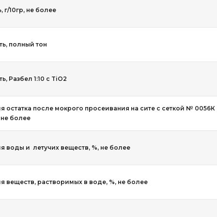
 г/10гр, не более
ь, полный тон
, Разбел 1:10 с TiO2
я остатка после мокрого просеивания на сите с сеткой № 0056К
, не более
я воды и летучих веществ, %, не более
 веществ, растворимых в воде, %, не более