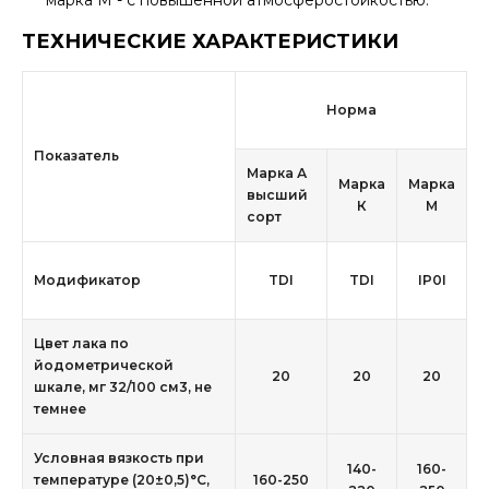
марка М - с повышенной атмосферостойкостью.
ТЕХНИЧЕСКИЕ ХАРАКТЕРИСТИКИ
Норма
Показатель
Марка А
Марка
Марка
высший
К
М
сорт
Модификатор
TDI
TDI
IР0I
Цвет лака по
йодометрической
20
20
20
шкале, мг 32/100 см3, не
темнее
Условная вязкость при
140-
160-
температуре (20±0,5)°С,
160-250