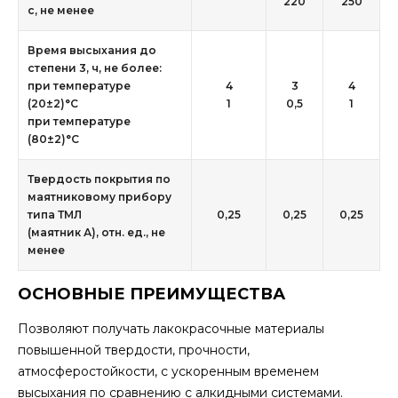
220
250
с, не менее
Время высыхания до
степени 3, ч, не более:
при температуре
4
3
4
(20±2)°С
1
0,5
1
при температуре
(80±2)°С
Твердость покрытия по
маятниковому прибору
типа ТМЛ
0,25
0,25
0,25
(маятник А), отн. ед., не
менее
ОСНОВНЫЕ ПРЕИМУЩЕСТВА
Позволяют получать лакокрасочные материалы
повышенной твердости, прочности,
атмосферостойкости, с ускоренным временем
высыхания по сравнению с алкидными системами.