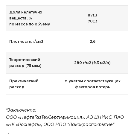
Доля нелетучих
87±3
веществ, %
70±3
по массе по объему
Плотность, г/см3
2,6
Теоретический
280 г/м2 (9,3 м2/л)
расход (75 мкм)
Практический
с учетом соответствующих
расход
факторов потерь
*Заключение:
ООО «НефтеГазТехСертификация», АО ЦНИИС, ПАО
«НК «Роснефть», ООО НПО “Лакокраспокрытие”