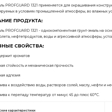
аль PROFGUARD 1321 применяется для окрашивания конструк
ируемых в условиях промышленной атмосферы, во влажных ус
НИЕ ПРОДУКТА:
аль PROFGUARD 1321 - однокомпонентная грунт-эмаль на осн
олета, нефтепродуктов, воды и агрессивной атмосферы, усто
НЫЕ СВОЙСТВА:
держит хроматов
ная стойкость и механическая прочность
ная адгезия
чива к воздействию воды, растворов солей, маслу, нефти и 
чива к перепаду температур от минус 45 до плюс 60°С.
ские характеристики