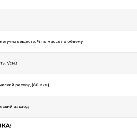
летучих веществ, % по массе по объему
ь, г/см3
ческий расход (80 мкм)
еский расход
КА: