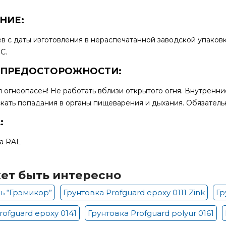
НИЕ:
ев с даты изготовления в нераспечатанной заводской упаков
С.
 ПРЕДОСТОРОЖНОСТИ:
 огнеопасен! Не работать вблизи открытого огня. Внутренн
кать попадания в органы пищеварения и дыхания. Обязатель
:
а RAL
ет быть интересно
ль “Грэмикор”
Грунтовка Profguard epoxy 0111 Zink
Гр
rofguard epoxy 0141
Грунтовка Profguard polyur 0161