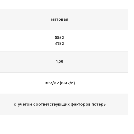
матовая
55±2
47±2
1,25
185г/м2 (6 м2/л)
с учетом соответствующих факторов потерь