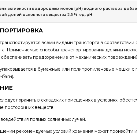
ель активности водородных ионов (рН) водного раствора доба
вой долей основного вещества 2,5 %, ед. рН
СПОРТИРОВКА
транспортируется всеми видами транспорта в соответствии
та. Применяемые способы транспортирования должны исклю
, обеспечивать предохранение от механических повреждений
упаковывается в бумажные или полипропиленовые мешки с 
-бэги).
ЕНИЕ
следует хранить в складских помещениях в условиях, обес
е посторонних веществ.
 воздействия прямых солнечных лучей.
шении рекомендуемых условий хранения может произойти и