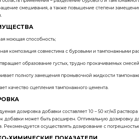
 область применения – разделение бурового и тампонажног
ащение смешивания, а также повышение степени замещения
.
МУЩЕСТВА
ая моющая способность;
ная композиция совместима с буровыми и тампонажными ра
твращает образование густых, трудно прокачиваемых смесей
чивает полноту замещения промывочной жидкости тампонаж
ает качество сцепления тампонажного цемента.
РОВКА
уемая дозировка добавки составляет 10 – 50 кг/м3 раствора
к добавки может быть расширен. Оптимальную дозировку д
. Рекомендуется осуществлять дозирование с погрешностью
КО-ХИМИЧЕСКИЕ ПОКАЗАТЕЛИ