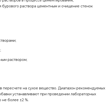
о растворов в процессе цементирования,
 бурового раствора цементным и очищение стенок
створами;
;
ным раствором;
 в пересчете на сухое вещество. Диапазон рекомендуемых
обавки устанавливают при проведении лабораторных
 не более ±2 %.