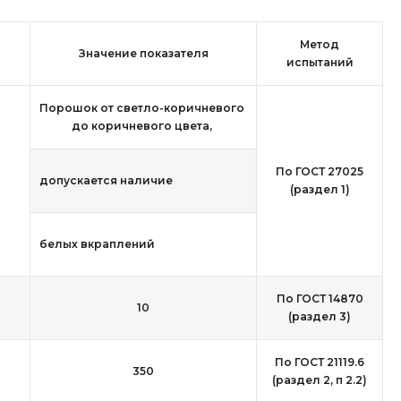
Метод
Значение показателя
испытаний
Порошок от светло-коричневого
до коричневого цвета,
По ГОСТ 27025
допускается наличие
(раздел 1)
белых вкраплений
По ГОСТ 14870
10
(раздел 3)
По ГОСТ 21119.6
350
(раздел 2, п 2.2)