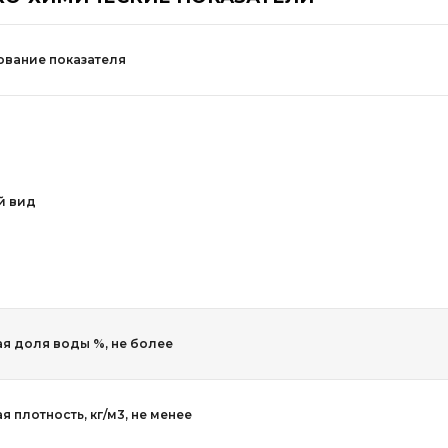
вание показателя
й вид
я доля воды %, не более
 плотность, кг/м3, не менее