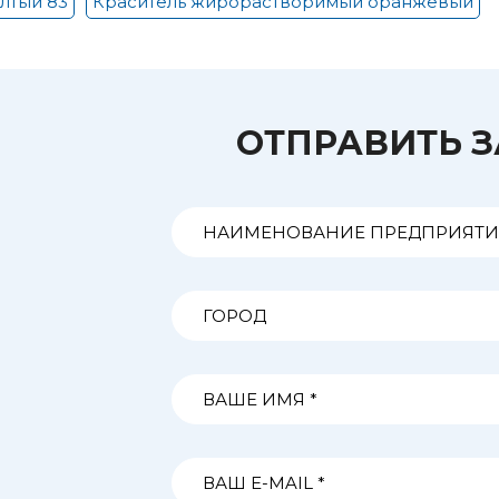
лтый 83
Краситель жирорастворимый оранжевый
ОТПРАВИТЬ 