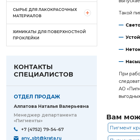
выпускае
СЫРЬЕ ДЛЯ ЛАКОКРАСОЧНЫХ
Такой пи
МАТЕРИАЛОВ
Свет
ХИМИКАТЫ ДЛЯ ПОВЕРХНОСТНОЙ
Устой
ПРОКЛЕЙКИ
Нето
Насы
КОНТАКТЫ
СПЕЦИАЛИСТОВ
При рабо
следоват
АО «Пигм
выгодных
ОТДЕЛ ПРОДАЖ
Алпатова Наталья Валерьевна
Менеджер департамента
Вам мож
«Пигменты»
Пигмент кра
+7 (4752) 79-54-67
anv_sbt@krata.ru