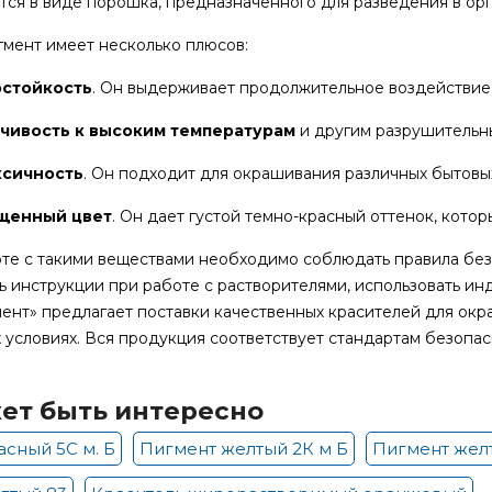
тся в виде порошка, предназначенного для разведения в орг
гмент имеет несколько плюсов:
остойкость
. Он выдерживает продолжительное воздействие 
чивость к высоким температурам
и другим разрушительн
ксичность
. Он подходит для окрашивания различных бытовы
щенный цвет
. Он дает густой темно-красный оттенок, котор
те с такими веществами необходимо соблюдать правила бе
ь инструкции при работе с растворителями, использовать ин
ент» предлагает поставки качественных красителей для окра
 условиях. Вся продукция соответствует стандартам безопас
ет быть интересно
сный 5С м. Б
Пигмент желтый 2К м Б
Пигмент жел