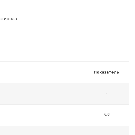
стирола
Показатель
-
6-7