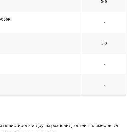
5-6
0056К
-
5,0
-
-
 полистирола и других разновидностей полимеров. Он