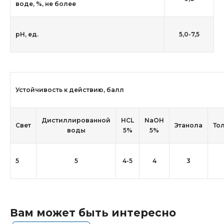
воде, %, не более
рН, ед.
5,0-7,5
Устойчивость к действию, балл
Дистиллированной
HCL
NaOH
Свет
Этанола
То
воды
5%
5%
5
5
4-5
4
3
Вам может быть интересно