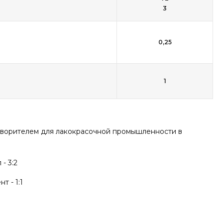
3
0,25
1
створителем для лакокрасочной промышленности в
- 3:2
 - 1:1