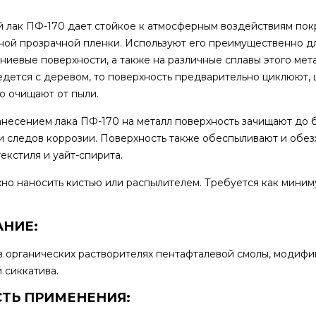
 лак ПФ-170 дает стойкое к атмосферным воздействиям пок
ой прозрачной пленки. Используют его преимущественно д
ниевые поверхности, а также на различные сплавы этого мета
едется с деревом, то поверхность предварительно циклюют,
о очищают от пыли.
несением лака ПФ-170 на металл поверхность зачищают до б
и следов коррозии. Поверхность также обеспыливают и обе
екстиля и уайт-спирита.
о наносить кистью или распылителем. Требуется как миним
НИЕ:
в органических растворителях пентафталевой смолы, модиф
 сиккатива.
ТЬ ПРИМЕНЕНИЯ: