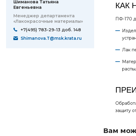
Шиманова Татьяна
КАК 
Евгеньевна
Менеджер департамента
ПФ-170 д
«Лакокрасочные материалы»
+7(495) 783-29-13 доб. 148
Издел
устра
Shimanova.T@msk.krata.ru
Лак п
Матер
распы
ПРЕ
Обработа
защиту о
Вам мож