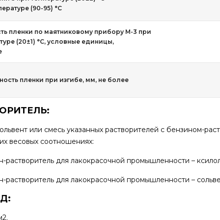
ературе (90-95) °С
ть пленки по маятниковому прибору М-3 при
туре (20±1) °С, условные единицы,
е
ность пленки при изгибе, мм, не более
ОРИТЕЛЬ:
сольвент или смесь указанных растворителей с бензином-ра
х весовых соотношениях:
н-растворитель для лакокрасочной промышленности – ксилол 
н-растворитель для лакокрасочной промышленности – сольвент
Д:
м2.