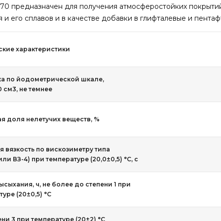
70 предназначен для получения атмосферостойких покрытий
 и его сплавов и в качестве добавки в глифталевые и пента
ские характеристики
ка по йодометрической шкале,
0 см3, не темнее
я доля нелетучих веществ, %
я вязкость по вискозиметру типа
или ВЗ-4) при температуре (20,0±0,5) °С, с
ысыхания, ч, не более до степени 1 при
уре (20±0,5) °С
ни 3 при температуре (20±2) °С