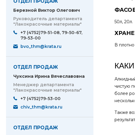
ОТДЕЛ ПРОДАЖ
ФАСОВ
Березной Виктор Олегович
Руководитель департамента
50л, 20л.
"Лакокрасочные материалы"
+7 (4752)79-51-08, 79-50-67,
ХРАНЕ
79-53-00
В плотно
bvo_thm@krata.ru
КАКИ
ОТДЕЛ ПРОДАЖ
Чуксина Ирина Вячеславовна
Алкидный
Менеджер департамента
чистую п
"Лакокрасочные материалы"
более ро
+7 (4752)79-53-00
нескольк
chiv_thm@krata.ru
Также во
результа
ОТДЕЛ ПРОДАЖ