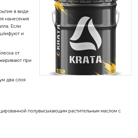
рытие в виде
ля нанесения
лла. Если
 шлифуют и
леска от
зжиривают при
ум два слоя
ицированной полувысыхающим растительным маслом с