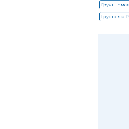
Грунт – эма
Грунтовка P