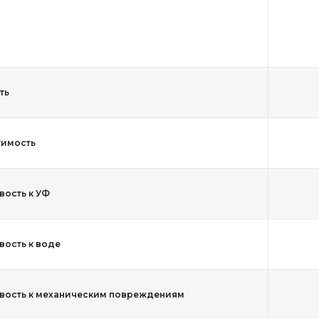
ть
тимость
вость к УФ
вость к воде
вость к механическим повреждениям