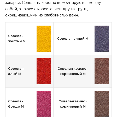
заварки. Совеланы хорошо комбинируются между
собой, а также с красителями других групп,
окрашивающими из слабокислых ванн.
Совелан
Совелан синий М
желтый М
Совелан
Совелан красно-
алый М
коричневый М
Совелан
Совелан темно-
бордо М
коричневый М