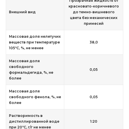
Прозрачная жидкость от
красновато-коричневого
Внешний вид
до темно-вишневого
цвета без механических
примесей
Массовая доля нелетучих
веществ при температуре
38,0
105ºС, %, не менее
Массовая доля
свободного
0,05
формальдегида, %, не
более
Массовая доля
свободного фенола, %, не
0,05
более
Растворимость в
дистиллированной воде
1:20
при 20ºС, г/г не менее