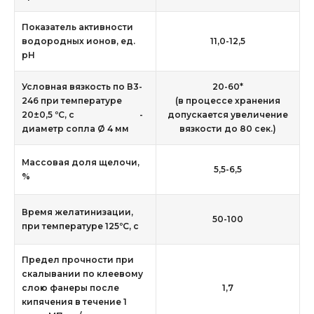
Показатель активности
водородных ионов, ед.
11,0-12,5
рН
Условная вязкость по В3-
20-60*
246 при температуре
(в процессе хранения
20±0,5 ºС, с -
допускается увеличение
диаметр сопла Ø 4 мм
вязкости до 80 сек.)
Массовая доля щелочи,
5,5-6,5
%
Время желатинизации,
50-100
при температуре 125ºС, с
Предел прочности при
скалывании по клеевому
слою фанеры после
1,7
кипячения в течение 1