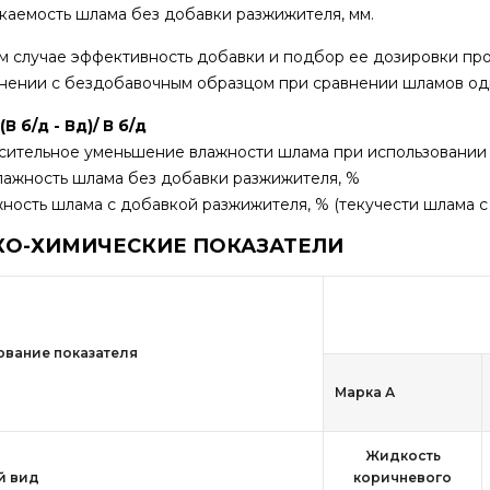
екаемость шлама без добавки разжижителя, мм.
м случае эффективность добавки и подбор ее дозировки пр
внении с бездобавочным образцом при сравнении шламов оди
(В б/д - Вд)/ В б/д
осительное уменьшение влажности шлама при использовании
влажность шлама без добавки разжижителя, %
жность шлама с добавкой разжижителя, % (текучести шлама с
КО-ХИМИЧЕСКИЕ ПОКАЗАТЕЛИ
вание показателя
Марка А
Жидкость
й вид
коричневого