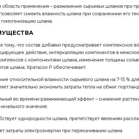
 область применения – разжижение сырьевых шламов при п
позволяет снизить влажность шлама при сохраненнии его тек
 гомогенизацию шлама.
МУЩЕСТВА
я тому, что состав добавки предусматривает комплексное в
цирующее действие, интеркалляцию компонентов в межслое
омплексов с компонентами шлама, изменение толщины сольв
тов шлама; Кратасол Р обеспечивает:
ние относительной влажности сырьевого шлама на 7-15 % для К
ляет значительно экономить затраты тепла на обжиг портлан
льный во времени разжижиающий эффект – снижение растекае
начального значения;
бствует однородности шлама, препятствует явлениям рассла
ет затраты электроэнергии при перекачивании шлама.