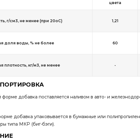
цвета
ь, г/см3, не менее (при 20оС)
1,21
я доля воды, % не более
60
 плотность, кг/м3, не менее
-
СПОРТИРОВКА
 форме добавка поставляется наливом в авто- и железнодоро
форме добавка упаковывается в бумажные или полипропиле
ры типа МКР (биг-бэги).
ЕНИЕ