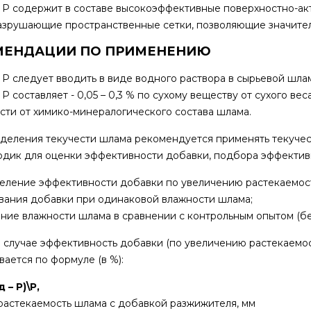
 Р содержит в составе высокоэффективные поверхностно-ак
азрушающие пространственные сетки, позволяющие значител
МЕНДАЦИИ ПО ПРИМЕНЕНИЮ
 Р следует вводить в виде водного раствора в сырьевой ш
 Р составляет - 0,05 – 0,3 % по сухому веществу от сухого в
сти от химико-минералогического состава шлама.
деления текучести шлама рекомендуется применять текуче
одик для оценки эффективности добавки, подбора эффектив
деление эффективности добавки по увеличению растекаемост
вания добавки при одинаковой влажности шлама;
ение влажности шлама в сравнении с контрольным опытом (б
 случае эффективность добавки (по увеличению растекаемо
вается по формуле (в %):
 – Р)\Р,
 растекаемость шлама с добавкой разжижителя, мм