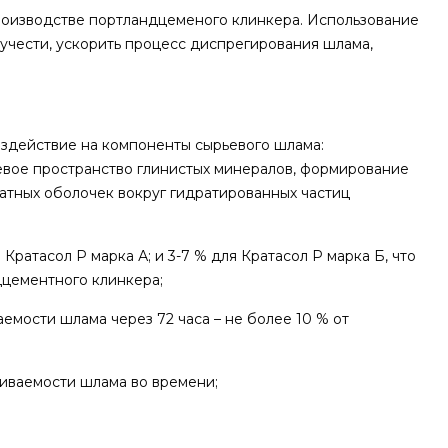
роизводстве портландцеменого клинкера. Использование
учести, ускорить процесс диспрегирования шлама,
оздействие на компоненты сырьевого шлама:
вое пространство глинистых минералов, формирование
атных оболочек вокруг гидратированных частиц
ратасол Р марка А; и 3-7 % для Кратасол Р марка Б, что
дцементного клинкера;
мости шлама через 72 часа – не более 10 % от
иваемости шлама во времени;