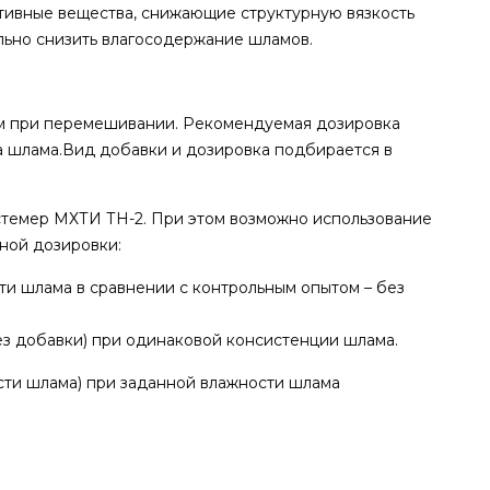
тивные вещества, снижающие структурную вязкость
ьно снизить влагосодержание шламов.
лам при перемешивании. Рекомендуемая дозировка
еса шлама.Вид добавки и дозировка подбирается в
стемер МХТИ ТН-2. При этом возможно использование
ной дозировки:
и шлама в сравнении с контрольным опытом – без
ез добавки) при одинаковой консистенции шлама.
сти шлама) при заданной влажности шлама