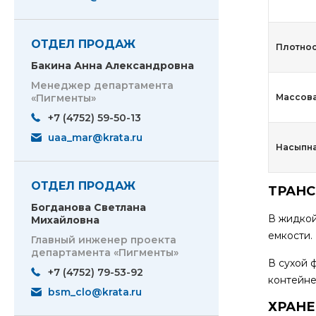
ОТДЕЛ ПРОДАЖ
Плотност
Бакина Анна Александровна
Менеджер департамента
«Пигменты»
Массова
+7 (4752) 59-50-13
uaa_mar@krata.ru
Насыпная
ОТДЕЛ ПРОДАЖ
ТРАН
Богданова Светлана
В жидкой
Михайловна
емкости.
Главный инженер проекта
департамента «Пигменты»
В сухой 
+7 (4752) 79-53-92
контейне
bsm_clo@krata.ru
ХРАН