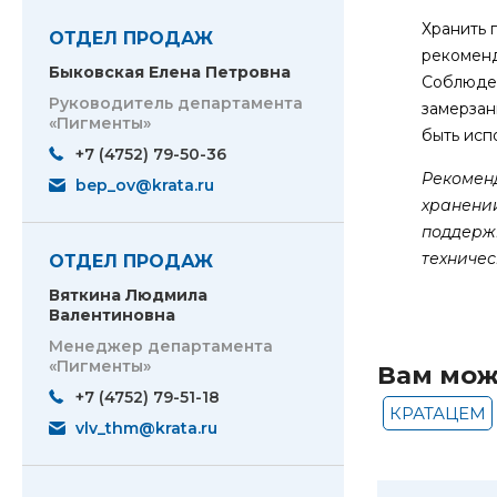
Хранить 
ОТДЕЛ ПРОДАЖ
рекоменд
Быковская Елена Петровна
Соблюден
Руководитель департамента
замерзан
«Пигменты»
быть исп
+7 (4752) 79-50-36
Рекомен
bep_ov@krata.ru
хранени
поддерж
техничес
ОТДЕЛ ПРОДАЖ
Вяткина Людмила
Валентиновна
Менеджер департамента
«Пигменты»
Вам мож
+7 (4752) 79-51-18
КРАТАЦЕМ
vlv_thm@krata.ru