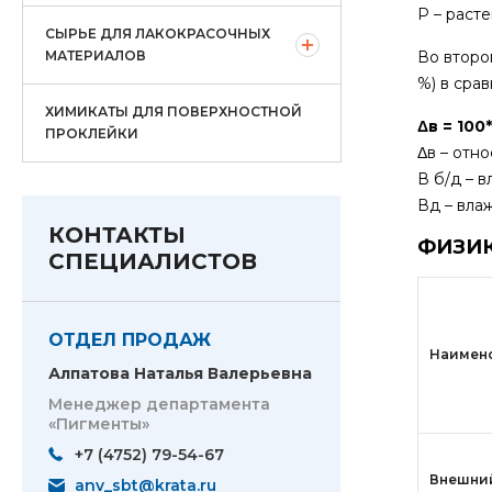
Р – раст
СЫРЬЕ ДЛЯ ЛАКОКРАСОЧНЫХ
МАТЕРИАЛОВ
Во второ
%) в сра
ХИМИКАТЫ ДЛЯ ПОВЕРХНОСТНОЙ
Δв = 100*
ПРОКЛЕЙКИ
Δв – отн
В б/д – 
Вд – вла
КОНТАКТЫ
ФИЗИ
СПЕЦИАЛИСТОВ
ОТДЕЛ ПРОДАЖ
Наимено
Алпатова Наталья Валерьевна
Менеджер департамента
«Пигменты»
+7 (4752) 79-54-67
Внешни
anv_sbt@krata.ru