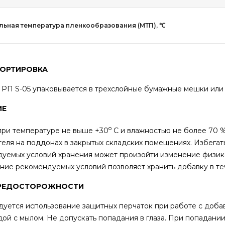
ьная температура пленкообразования (МТП), ℃
ОРТИРОВКА
л РП S-05 упаковывается в трехслойные бумажные м
ИЕ
о
при температуре не выше +30
С и влажностью не более 70 
теля на поддонах в закрытых складских помещениях. Избега
уемых условий хранения может произойти изменение физико
ие рекомендуемых условий позволяет хранить добавку в теч
РЕДОСТОРОЖНОСТИ
уется использование защитных перчаток при работе с доба
дой с мылом. Не допускать попадания в глаза. При попадани