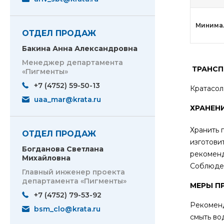
Минимал
ОТДЕЛ ПРОДАЖ
Бакина Анна Александровна
Менеджер департамента
ТРАНСП
«Пигменты»
+7 (4752) 59-50-13
Кратасо
uaa_mar@krata.ru
ХРАНЕН
Хранить 
ОТДЕЛ ПРОДАЖ
изготови
Богданова Светлана
рекоменд
Михайловна
Соблюден
Главный инженер проекта
департамента «Пигменты»
МЕРЫ П
+7 (4752) 79-53-92
Рекоменд
bsm_clo@krata.ru
смыть во