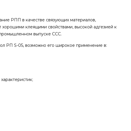
ание РПП в качестве связующих материалов,
ет хорошими клеящими свойствами, высокой адгезией к
 промышленном выпуске ССС.
л РП S-05, возможно его широкое применение в:
 характеристик;