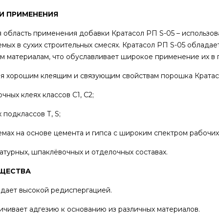
И ПРИМЕНЕНИЯ
 область применения добавки Кратасол РП S-05 – использов
мых в сухих строительных смесях. Кратасол РП S-05 облада
м материалам, что обуславливает широкое применение их в
я хорошим клеящим и связующим свойствам порошка Кратасо
ных клеях классов С1, С2;
подклассов Т, S;
ах на основе цемента и гипса с широким спектром рабочих
урных, шпаклёвочных и отделочных составах.
ЩЕСТВА
ает высокой редиспергацией.
ивает адгезию к основанию из различных материалов.