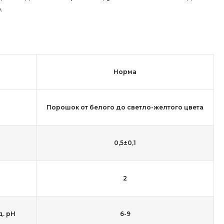
ю.
Норма
Порошок от белого до светло-желтого цвета
0,5±0,1
2
д. рН
6-9