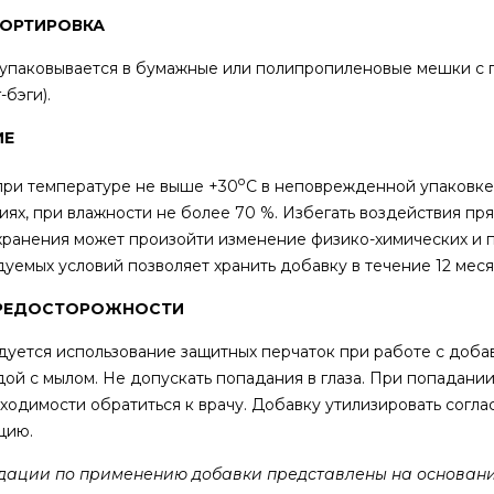
ПОРТИРОВКА
упаковывается в бумажные или полипропиленовые мешки с 
-бэги).
ИЕ
о
при температуре не выше +30
С в неповрежденной упаковке 
ях, при влажности не более 70 %. Избегать воздействия п
хранения может произойти изменение физико-химических и 
уемых условий позволяет хранить добавку в течение 12 меся
РЕДОСТОРОЖНОСТИ
уется использование защитных перчаток при работе с доба
дой с мылом. Не допускать попадания в глаза. При попадани
ходимости обратиться к врачу. Добавку утилизировать соглас
ацию.
дации по применению добавки представлены на основани