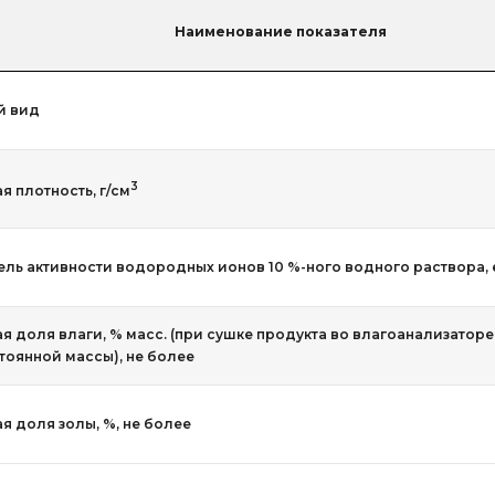
Наименование показателя
й вид
3
я плотность, г/см
ель активности водородных ионов 10 %-ного водного раствора, 
я доля влаги, % масс. (при сушке продукта во влагоанализаторе п
стоянной массы), не более
я доля золы, %, не более