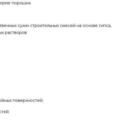
форме порошка.
венных сухих строительных смесей на основе гипса,
ых растворов.
ойных поверхностей;
стей.