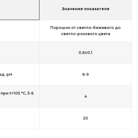
Значение показателя
Порошок от светло-бежевого до
светло-розового цвета
0,6±0,1
ед. рН
6-9
ри t=105 °С, 5-6
4
20