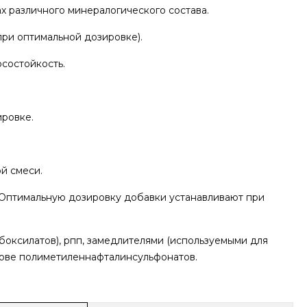
различного минералогического состава.
и оптимальной дозировке).
состойкость.
ровке.
й смеси.
Оптимальную дозировку добавки устанавливают при
оксилатов), рпп, замедлителями (используемыми для
снове полиметиленнафталинсульфонатов.