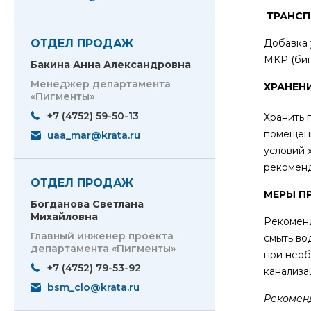
ТРАНС
ОТДЕЛ ПРОДАЖ
Добавка 
МКР (биг
Бакина Анна Александровна
Менеджер департамента
ХРАНЕН
«Пигменты»
+7 (4752) 59-50-13
Хранить 
помещени
uaa_mar@krata.ru
условий 
рекоменд
ОТДЕЛ ПРОДАЖ
МЕРЫ П
Богданова Светлана
Михайловна
Рекоменд
Главный инженер проекта
смыть во
департамента «Пигменты»
при необ
+7 (4752) 79-53-92
канализ
bsm_clo@krata.ru
Рекомен