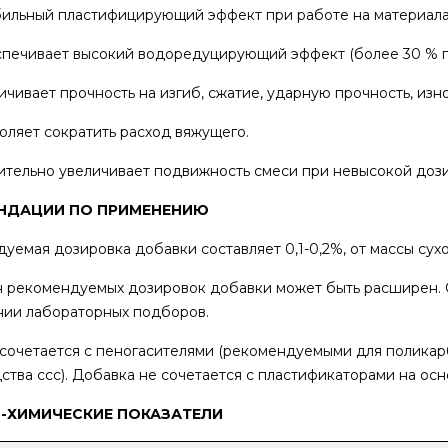
льный пластифицирующий эффект при работе на материалах 
чивает высокий водоредуцирующий эффект (более 30 % пр
ивает прочность на изгиб, сжатие, ударную прочность, изно
яет сократить расход вяжущего.
ельно увеличивает подвижность смеси при невысокой дози
НДАЦИИ ПО ПРИМЕНЕНИЮ
уемая дозировка добавки составляет 0,1-0,2%, от массы сухо
 рекомендуемых дозировок добавки может быть расширен. 
ии лабораторных подборов.
сочетается с пеногасителями (рекомендуемыми для поликарб
ства ссс). Добавка не сочетается с пластификаторами на о
-ХИМИЧЕСКИЕ ПОКАЗАТЕЛИ