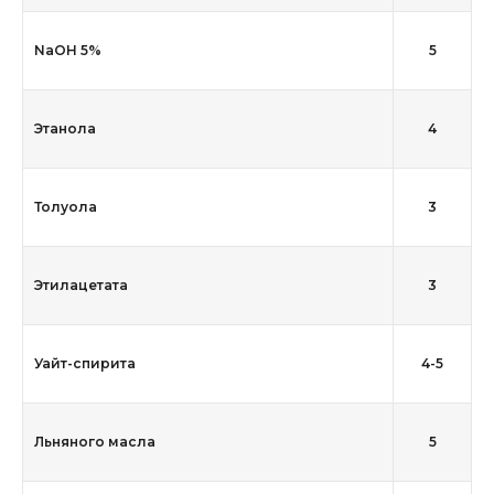
NaOH 5%
5
Этанола
4
Толуола
3
Этилацетата
3
Уайт-спирита
4-5
Льняного масла
5