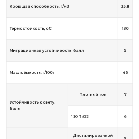
Кроющая способность, г/м3
35,8
Термостойкость, оС
130
Миграционная устойчивость, балл
5
Маслоёмкость, г/100г
46
Плотный тон
7
Устойчивость к свету,
балл
1:10 TiO2
6
Дистилированной
5