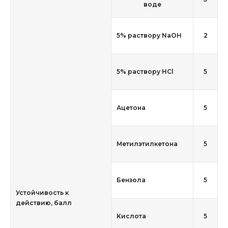
воде
5% раствору NaOH
2
5% раствору HCl
5
Ацетона
5
Метилэтилкетона
5
Бензола
5
Устойчивость к
действию, балл
Кислота
5