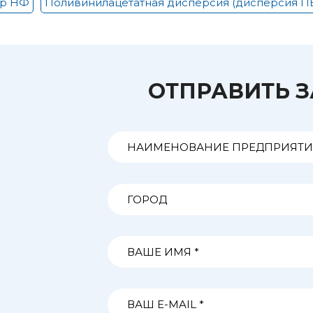
ор НФ
Поливинилацетатная дисперсия (дисперсия П
ОТПРАВИТЬ 