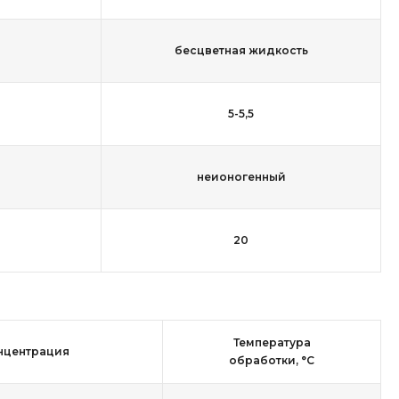
бесцветная жидкость
5-5,5
неионогенный
20
Температура
нцентрация
обработки, °С