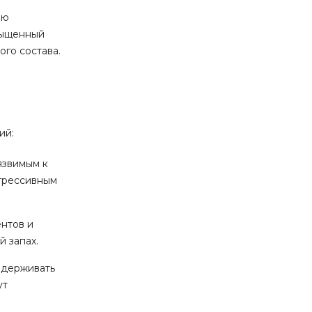
ию
асыщенный
ого состава.
ий:
язвимым к
агрессивным
ентов и
й запах.
ыдерживать
ут