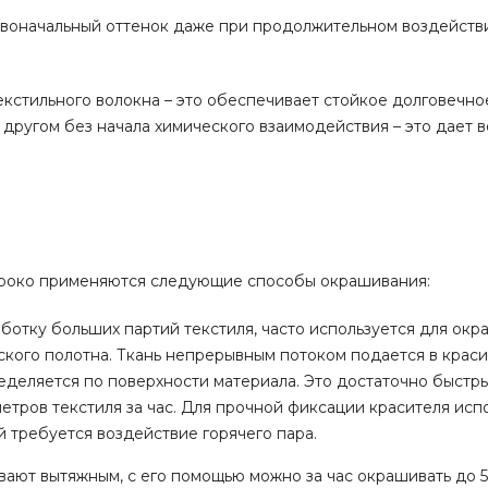
рвоначальный оттенок даже при продолжительном воздейств
екстильного волокна – это обеспечивает стойкое долговечно
 другом без начала химического взаимодействия – это дает 
ироко применяются следующие способы окрашивания:
аботку больших партий текстиля, часто используется для ок
ского полотна. Ткань непрерывным потоком подается в крас
еделяется по поверхности материала. Это достаточно быстр
ров текстиля за час. Для прочной фиксации красителя исп
 требуется воздействие горячего пара.
ывают вытяжным, с его помощью можно за час окрашивать до 5