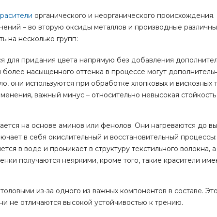
красители
органического и неорганического происхождения.
нений – во вторую оксиды металлов и производные различны
ь на несколько групп:
тся для придания цвета напрямую без добавления дополните
 более насыщенного оттенка в процессе могут дополнитель
ило, они используются при обработке хлопковых и вискозных 
енения, важный минус – относительно невысокая стойкость 
вается на основе аминов или фенолов. Они нагреваются до в
ючает в себя окислительный и восстановительный процессы:
тся в воде и проникает в структуру текстильного волокна, 
ттенки получаются неяркими, кроме того, такие красители им
фтоловыми из-за одного из важных компонентов в составе. Эт
ни не отличаются высокой устойчивостью к трению.