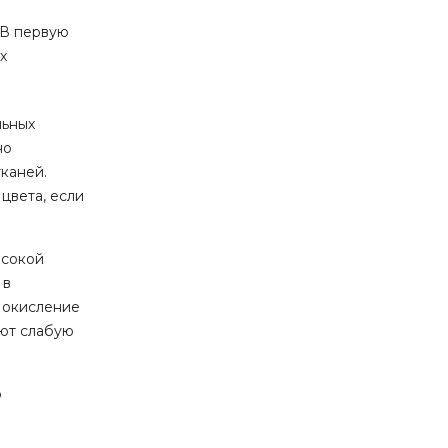
 В первую
х
льных
но
тканей.
цвета, если
ысокой
 в
а окисление
еют слабую
о