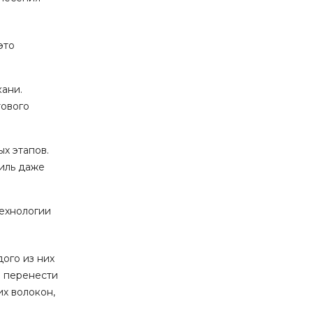
это
кани.
тового
х этапов.
тиль даже
технологии
ого из них
о перенести
их волокон,