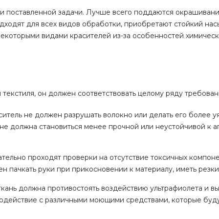
а и поставленной задачи. Лучше всего поддаются окрашиван
 подходят для всех видов обработки, приобретают стойкий н
некоторыми видами красителей из-за особенностей химическ
 текстиля, он должен соответствовать целому ряду требован
аситель не должен разрушать волокно или делать его более у
не должна становиться менее прочной или неустойчивой к 
ательно проходят проверки на отсутствие токсичных компон
н пачкать руки при прикосновении к материалу, иметь резки
ткань должна противостоять воздействию ультрафиолета и в
модействие с различными моющими средствами, которые буд