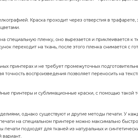
елкографией. Краска проходит через отверстия в трафарете, 
 цветами.
на специальную пленку, оно вырезается и приклеивается к т
унок переходит на ткань, после этого пленка снимается с го
ьных принтерах и не требует промежуточных подготовительны
кая точность воспроизведения позволяет переносить на текс
уйные принтеры и сублимационные краски, с помощью такой 
елиями, однако существуют и другие методы печати. У кажд
 печати на специальном принтере можно максимально быстр
 печати подходят для тканей из натуральных и синтетическ
 вариант.