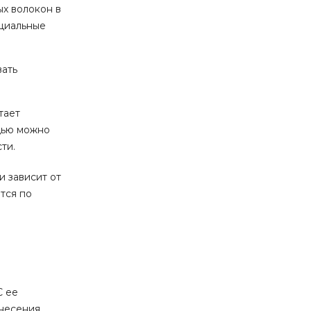
ых волокон в
ециальные
вать
тает
щью можно
ти.
и зависит от
тся по
С ее
анесения