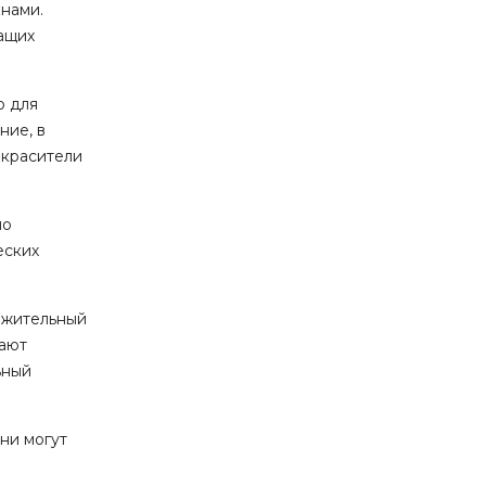
кнами.
ащих
о для
ние, в
 красители
шо
еских
ложительный
дают
ьный
ни могут