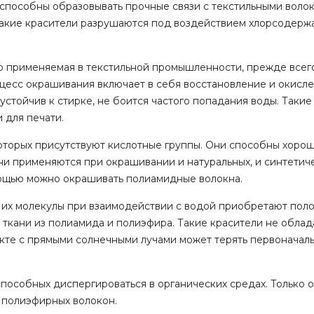
и способны образовывать прочные связи с текстильными воло
 такие красители разрушаются под воздействием хлорсодерж
ко применяемая в текстильной промышленности, прежде всег
оцесс окрашивания включает в себя восстановление и окисле
 устойчив к стирке, не боится частого попадания воды. Такие
 для печати.
 которых присутствуют кислотные группы. Они способны хоро
Они применяются при окрашивании и натуральных, и синтетич
омощью можно окрашивать полиамидные волокна.
в, их молекулы при взаимодействии с водой приобретают по
 ткани из полиамида и полиэфира. Такие красители не обла
акте с прямыми солнечными лучами может терять первоначал
способных диспергироваться в органических средах. Только о
 полиэфирных волокон.