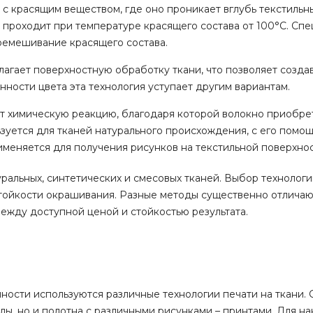
ь с красящим веществом, где оно проникает вглубь текстильн
 проходит при температуре красящего состава от 100°С. Сп
емешивание красящего состава.
лагает поверхностную обработку ткани, что позволяет созда
нности цвета эта технология уступает другим вариантам.
ет химическую реакцию, благодаря которой волокно приобре
зуется для тканей натурального происхождения, с его помо
именяется для получения рисунков на текстильной поверхнос
альных, синтетических и смесовых тканей. Выбор технологи
 стойкости окрашивания. Разные методы существенно отличаю
ежду доступной ценой и стойкостью результата.
ости используются различные технологии печати на ткани. 
ы, но и полотна с различными рисунками – принтами. Для н