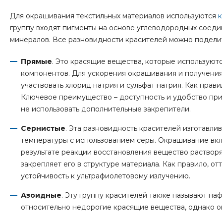
Для окрашивания текстильных материалов используются
группу входят пигменты на основе углеводородных соеди
минералов. Все разновидности красителей можно поделит
Прямые
. Это красящие вещества, которые использую
компонентов. Для ускорения окрашивания и получения
участвовать хлорид натрия и сульфат натрия. Как прав
Ключевое преимущество – доступность и удобство прим
не использовать дополнительные закрепители.
Сернистые
. Эта разновидность красителей изготавли
температуры с использованием серы. Окрашивание вкл
результате реакции восстановления вещество растворяе
закрепляет его в структуре материала. Как правило, о
устойчивость к ультрафиолетовому излучению.
Азоидные
. Эту группу красителей также называют на
относительно недорогие красящие вещества, однако о