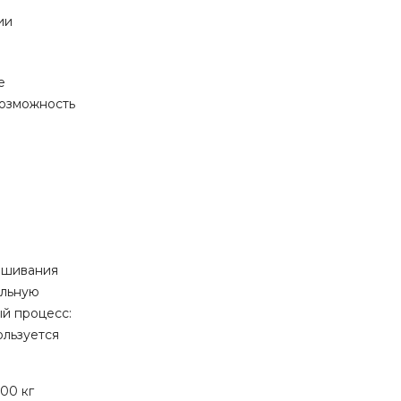
ии
е
возможность
рашивания
ильную
ый процесс:
ользуется
00 кг