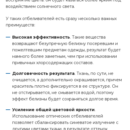
восприятие цвета: он будет казаться более ярким под
воздействием солнечного света.
У таких отбеливателей есть сразу несколько важных
преимуществ:
Высокая эффективность
. Такие вещества
возвращают безупречную белизну посеревшим и
пожелтевшим предметам одежды, результат будет
намного более заметным, чем при использовании
привычных хлорсодержащих составов.
Долговечность результата
. Ткань, по сути, не
очищается, а дополнительно окрашивается, причем
краситель плотно фиксируется в ее структуре. Он
не отстирывается, не смывается водой, поэтому
эффект белизны будет сохраняться долгое время.
Усиление общей цветовой яркости
.
Использование оптических отбеливателей
позволяет сбалансировать синеватое излучение с
другими цветами ткани, в результате оттенок